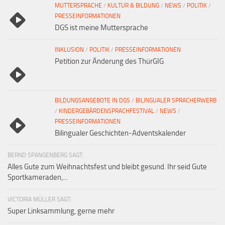
MUTTERSPRACHE
/
KULTUR & BILDUNG
/
NEWS
/
POLITIK
/
PRESSEINFORMATIONEN
DGS ist meine Muttersprache
INKLUSION
/
POLITIK
/
PRESSEINFORMATIONEN
Petition zur Änderung des ThürGIG
BILDUNGSANGEBOTE IN DGS
/
BILINGUALER SPRACHERWERB
/
KINDERGEBÄRDENSPRACHFESTIVAL
/
NEWS
/
PRESSEINFORMATIONEN
Bilingualer Geschichten-Adventskalender
BERND SPANGENBERG SAGT:
Alles Gute zum Weihnachtsfest und bleibt gesund. Ihr seid Gute
Sportkameraden,...
VICTORIA MÜLLER SAGT:
Super Linksammlung, gerne mehr