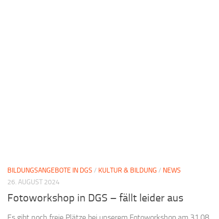
BILDUNGSANGEBOTE IN DGS
/
KULTUR & BILDUNG
/
NEWS
26. AUGUST 2024
Fotoworkshop in DGS – fällt leider aus
Es gibt noch freie Plätze bei unserem Fotoworkshop am 31.08.