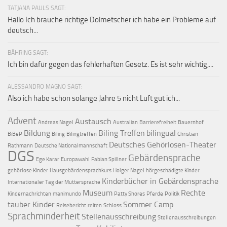
TATJANA PAULS SAGT:
Hallo Ich brauche richtige Dolmetscher ich habe ein Probleme auf
deutsch...
BÄHRING SAGT:
Ich bin dafür gegen das fehlerhaften Gesetz. Es ist sehr wichtig,...
ALESSANDRO MAGNO SAGT:
Also ich habe schon solange Jahre 5 nicht Luft gut ich...
Advent
Austausch
Andreas Nagel
Australian
Barrierefreiheit
Bauernhof
Bildung
Biling Treffen
bilingual
BiBeP
Biling
Bilingtreffen
Christian
Deutsches Gehörlosen-Theater
Rathmann
Deutsche Nationalmannschaft
DGS
Gebärdensprache
Ege Karar
Europawahl
Fabian Spillner
gehörlose Kinder
Hausgebärdensprachkurs
Holger Nagel
hörgeschädigte Kinder
Kinderbücher in Gebärdensprache
Internationaler Tag der Muttersprache
Museum
Rechte
Kindernachrichten
manimundo
Patty Shores
Pferde
Politik
tauber Kinder
Sommer Camp
Reisebericht
reiten
Schloss
Sprachminderheit
Stellenausschreibung
Stellenausschreibungen