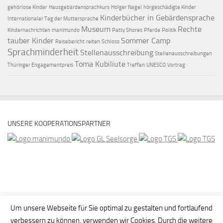
gehörlose Kinder
Hausgebärdensprachkurs
Holger Nagel
hörgeschädigte Kinder
Kinderbücher in Gebärdensprache
Internationaler Tag der Muttersprache
Museum
Rechte
Kindernachrichten
manimundo
Patty Shores
Pferde
Politik
tauber Kinder
Sommer Camp
Reisebericht
reiten
Schloss
Sprachminderheit
Stellenausschreibung
Stellenausschreibungen
Toma Kubiliute
Thüringer Engagementpreis
Treffen
UNESCO
Vortrag
UNSERE KOOPERATIONSPARTNER
Um unsere Webseite für Sie optimal zu gestalten und fortlaufend
verbessern zu können, verwenden wir Cookies. Durch die weitere