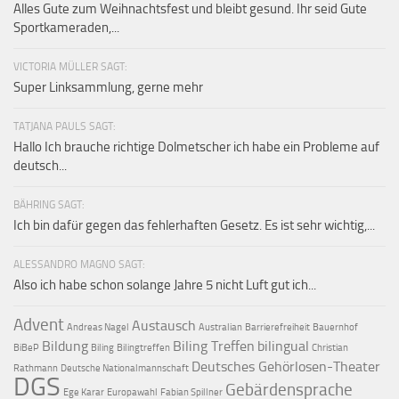
Alles Gute zum Weihnachtsfest und bleibt gesund. Ihr seid Gute
Sportkameraden,...
VICTORIA MÜLLER SAGT:
Super Linksammlung, gerne mehr
TATJANA PAULS SAGT:
Hallo Ich brauche richtige Dolmetscher ich habe ein Probleme auf
deutsch...
BÄHRING SAGT:
Ich bin dafür gegen das fehlerhaften Gesetz. Es ist sehr wichtig,...
ALESSANDRO MAGNO SAGT:
Also ich habe schon solange Jahre 5 nicht Luft gut ich...
Advent
Austausch
Andreas Nagel
Australian
Barrierefreiheit
Bauernhof
Bildung
Biling Treffen
bilingual
BiBeP
Biling
Bilingtreffen
Christian
Deutsches Gehörlosen-Theater
Rathmann
Deutsche Nationalmannschaft
DGS
Gebärdensprache
Ege Karar
Europawahl
Fabian Spillner