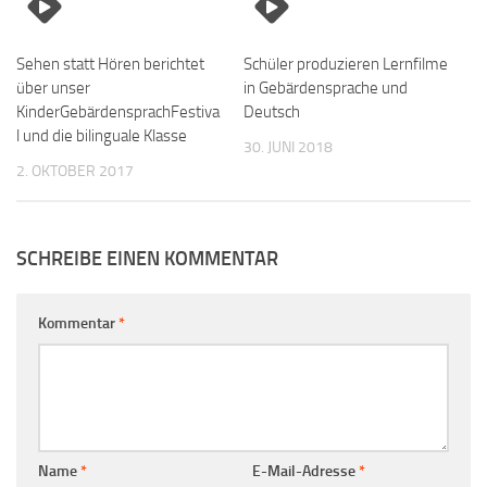
Sehen statt Hören berichtet
Schüler produzieren Lernfilme
über unser
in Gebärdensprache und
KinderGebärdensprachFestiva
Deutsch
l und die bilinguale Klasse
30. JUNI 2018
2. OKTOBER 2017
SCHREIBE EINEN KOMMENTAR
Kommentar
*
Name
*
E-Mail-Adresse
*