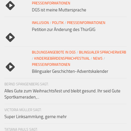
PRESSEINFORMATIONEN
DGS ist meine Muttersprache
INKLUSION
/
POLITIK
/
PRESSEINFORMATIONEN
Petition zur Änderung des ThürGIG
BILDUNGSANGEBOTE IN DGS
/
BILINGUALER SPRACHERWERB
/
KINDERGEBÄRDENSPRACHFESTIVAL
/
NEWS
/
PRESSEINFORMATIONEN
Bilingualer Geschichten-Adventskalender
BERND SPANGENBERG SAGT:
Alles Gute zum Weihnachtsfest und bleibt gesund. Ihr seid Gute
Sportkameraden,...
VICTORIA MÜLLER SAGT:
Super Linksammlung, gerne mehr
TATJANA PAULS SAGT: