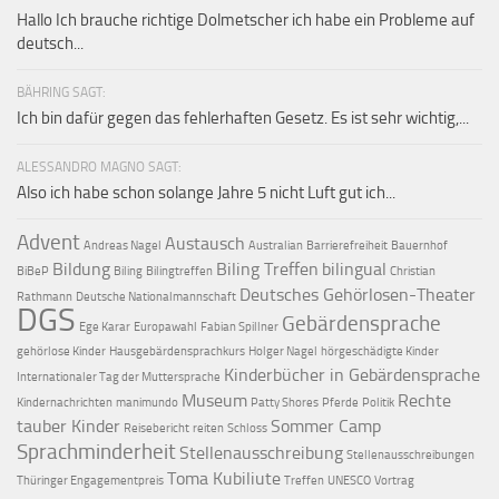
Hallo Ich brauche richtige Dolmetscher ich habe ein Probleme auf
deutsch...
BÄHRING SAGT:
Ich bin dafür gegen das fehlerhaften Gesetz. Es ist sehr wichtig,...
ALESSANDRO MAGNO SAGT:
Also ich habe schon solange Jahre 5 nicht Luft gut ich...
Advent
Austausch
Andreas Nagel
Australian
Barrierefreiheit
Bauernhof
Bildung
Biling Treffen
bilingual
BiBeP
Biling
Bilingtreffen
Christian
Deutsches Gehörlosen-Theater
Rathmann
Deutsche Nationalmannschaft
DGS
Gebärdensprache
Ege Karar
Europawahl
Fabian Spillner
gehörlose Kinder
Hausgebärdensprachkurs
Holger Nagel
hörgeschädigte Kinder
Kinderbücher in Gebärdensprache
Internationaler Tag der Muttersprache
Museum
Rechte
Kindernachrichten
manimundo
Patty Shores
Pferde
Politik
tauber Kinder
Sommer Camp
Reisebericht
reiten
Schloss
Sprachminderheit
Stellenausschreibung
Stellenausschreibungen
Toma Kubiliute
Thüringer Engagementpreis
Treffen
UNESCO
Vortrag