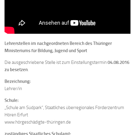
Lehrerstellen im nachgeordneten Bereich des Thüringer
Ministeriums für Bildung, Jugend und Sport
Die ausgeschriebene Stelle ist zum Einstellungstermin
04.08.2016
zu besetzen
.
Bezeichnung:
Lehrer/in
Schule:
„Schule am Südpark“, Staatliches überregionales Förderzentrum
Hören Erfurt
www.hörgeschädigte-thüringen.de
zuständiges Staatliches Schulamt: