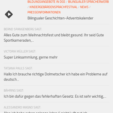
BILDUNGSANGEBOTE IN DGS
/
BILINGUALER SPRACHERWERB
/
KINDERGEBÄRDENSPRACHFESTIVAL
/
NEWS
/
PRESSEINFORMATIONEN
Bilingualer Geschichten-Adventskalender
BERND SPANGENBERG SAGT:
Alles Gute zum Weihnachtsfest und bleibt gesund. Ihr seid Gute
Sportkameraden,...
VICTORIA MÜLLER SAGT:
Super Linksammlung, gerne mehr
TATJANA PAULS SAGT:
Hallo Ich brauche richtige Dolmetscher ich habe ein Probleme auf
deutsch...
BÄHRING SAGT:
Ich bin dafür gegen das fehlerhaften Gesetz. Es ist sehr wichtig,...
ALESSANDRO MAGNO SAGT: