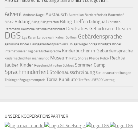
Also ich habe schon solange Jahre 5 nicht Luft gut ich...
Advent
Austausch
Andreas Nagel
Australian
Barrierefreiheit
Bauernhof
Bildung
Biling Treffen
bilingual
BiBeP
Biling
Bilingtreffen
Christian
Deutsches Gehörlosen-Theater
Rathmann
Deutsche Nationalmannschaft
DGS
Gebärdensprache
Ege Karar
Europawahl
Fabian Spillner
gehörlose Kinder
Hausgebärdensprachkurs
Holger Nagel
hörgeschädigte Kinder
Kinderbücher in Gebärdensprache
Internationaler Tag der Muttersprache
Museum
Rechte
Kindernachrichten
manimundo
Patty Shores
Pferde
Politik
tauber Kinder
Sommer Camp
Reisebericht
reiten
Schloss
Sprachminderheit
Stellenausschreibung
Stellenausschreibungen
Toma Kubiliute
Thüringer Engagementpreis
Treffen
UNESCO
Vortrag
UNSERE KOOPERATIONSPARTNER