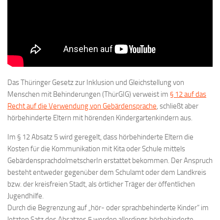
Das Thüringer Gesetz zur Inklusion und Gleichstellung von
Menschen mit Behinderungen (ThürGIG) verweist im
§ 12 auf das
Recht auf die Verwendung von Gebärdensprache
, schließt aber
hörbehinderte Eltern mit hörenden Kindergartenkindern aus.
Im § 12 Absatz 5 wird geregelt, dass hörbehinderte Eltern die
Kosten für die Kommunikation mit Kita oder Schule mittels
GebärdensprachdolmetscherIn erstattet bekommen. Der Anspruch
besteht entweder gegenüber dem Schulamt oder dem Landkreis
bzw. der kreisfreien Stadt, als örtlicher Träger der öffentlichen
Jugendhilfe.
Durch die Begrenzung auf „hör- oder sprachbehinderte Kinder“ im
letzten Satz des Absatzes 5 werden allerdings hörbehinderte