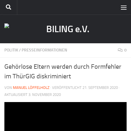
POLITIK
/
PRESSEINFORMATIONEN
0
Gehörlose Eltern werden durch Formfehler
im ThürGIG diskriminiert
VON
MANUEL LÖFFELHOLZ
· VERÖFFENTLICHT
21. SEPTEMBER 2020
·
AKTUALISIERT
3. NOVEMBER 2020