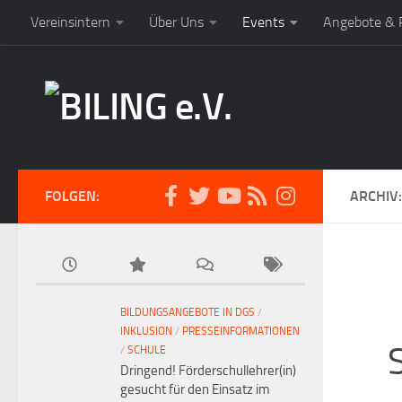
Vereinsintern
Über Uns
Events
Angebote & P
FOLGEN:
ARCHIV
BILDUNGSANGEBOTE IN DGS
/
INKLUSION
/
PRESSEINFORMATIONEN
S
/
SCHULE
Dringend! Förderschullehrer(in)
gesucht für den Einsatz im