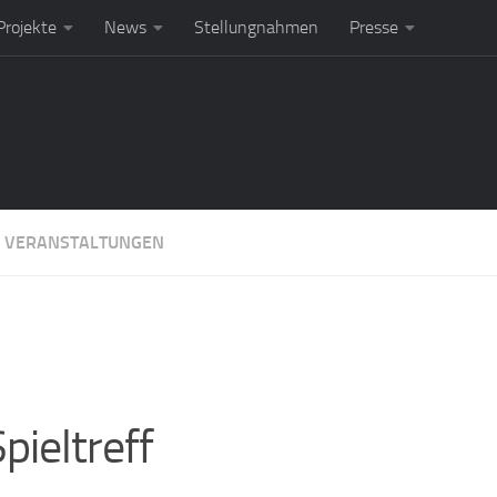
rojekte
News
Stellungnahmen
Presse
:
VERANSTALTUNGEN
pieltreff