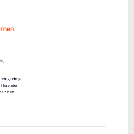
n
ernen
de,
ringt einige
r Hörenden
nheit zum
..