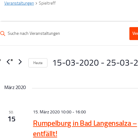
Veranstaltungen
Spieltreff
Veranstaltungen
V
tte
Ve
e
hlüsselwort
ngeben.
uche
15-03-2020
 - 
25-03-
Heute
ach
a
Datum
ranstaltungen
wählen.
hlüsselwort.
n
März 2020
s
15. März 2020 10:00
-
16:00
SO.
15
Rumpelburg in Bad Langensalza –
a
entfällt!