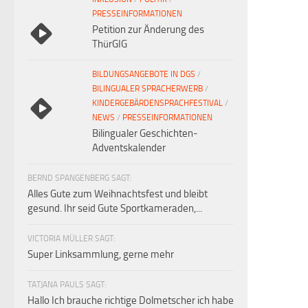
PRESSEINFORMATIONEN
Petition zur Änderung des
ThürGIG
BILDUNGSANGEBOTE IN DGS
/
BILINGUALER SPRACHERWERB
/
KINDERGEBÄRDENSPRACHFESTIVAL
/
NEWS
/
PRESSEINFORMATIONEN
Bilingualer Geschichten-
Adventskalender
BERND SPANGENBERG SAGT:
Alles Gute zum Weihnachtsfest und bleibt
gesund. Ihr seid Gute Sportkameraden,...
VICTORIA MÜLLER SAGT:
Super Linksammlung, gerne mehr
TATJANA PAULS SAGT:
Hallo Ich brauche richtige Dolmetscher ich habe