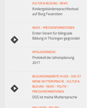
KULTUR & BILDUNG
/
NEWS
l
Kindergebärdensprachfestival
auf Burg Feuerstein
t
NEWS
/
PRESSEINFORMATIONEN
Erster Verein für bilinguale
Bildung in Thüringen gegründet
MITGLIEDERNEWS
Protokoll der Jahresplanung
2017
BILDUNGSANGEBOTE IN DGS
/
DGS IST
MEINE MUTTERSPRACHE
/
KULTUR &
BILDUNG
/
NEWS
/
POLITIK
/
PRESSEINFORMATIONEN
DGS ist meine Muttersprache
INKLUSION
/
POLITIK
/