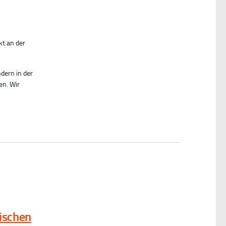
kt an der
ndern in der
en. Wir
ischen