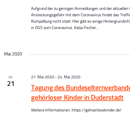
Aufgrund der zu geringen Anmeldungen und der aktuellen 
Ansteckungsgefahr mit dem Coronavirus findet das Treffe
Rumpelburg nicht statt. Hier gibt es einige Hintergrundin
in DGS zum Coronavirus. Katja Fischer...
u
n
Mai 2020
g
21. Mai 2020
-
24. Mai 2020
e
DO.
21
Tagung des Bundeselternverband
n
gehörloser Kinder in Duderstadt
S
Weitere Informationen: https://gehoerlosekinder.de/
u