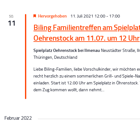
v
Hervorgehoben
11. Juli 2021 12:00
-
17:00
SO.
11
Biling Familientreffen am Spielplat
g
Oehrenstock am 11.07. um 12 Uhr
a
Spielplatz Oehrenstock bei Ilmenau
Neustädter Straße, I
Thüringen, Deutschland
Liebe Biling-Familien, liebe Vorschulkinder, wir möchten 
recht herzlich zu einem sommerlichen Grill- und Spiele-N
einladen. Start ist 12.00 Uhr am Spielplatz in Öhrenstock.
dem Zug kommen wollt, dann nehmt...
o
n
Februar 2022