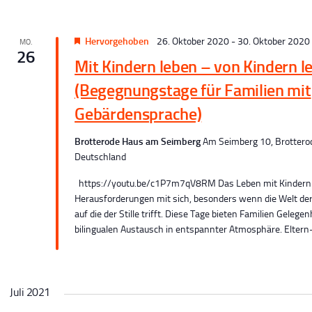
c
Hervorgehoben
26. Oktober 2020
-
30. Oktober 2020
MO.
26
Mit Kindern leben – von Kindern l
h
(Begegnungstage für Familien mit
Gebärdensprache)
Brotterode Haus am Seimberg
Am Seimberg 10, Brottero
e
Deutschland
n
https://youtu.be/c1P7m7qV8RM Das Leben mit Kindern b
Herausforderungen mit sich, besonders wenn die Welt de
auf die der Stille trifft. Diese Tage bieten Familien Gelege
bilingualen Austausch in entspannter Atmosphäre. Eltern-.
N
a
Juli 2021