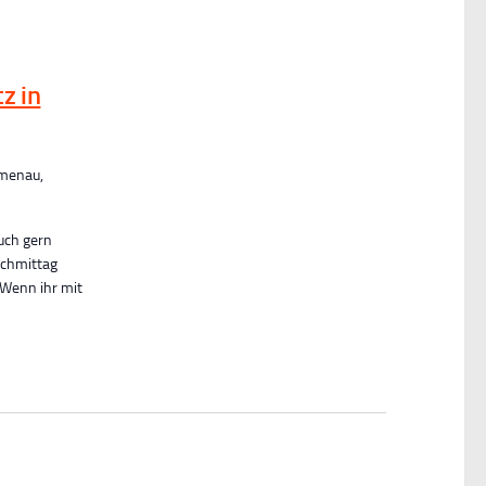
z in
lmenau,
euch gern
achmittag
 Wenn ihr mit