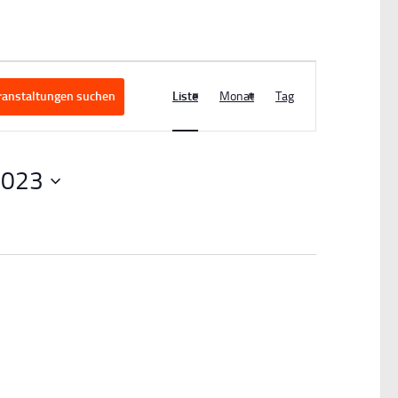
V
ranstaltungen suchen
Liste
Monat
Tag
e
r
2023
a
n
s
t
a
l