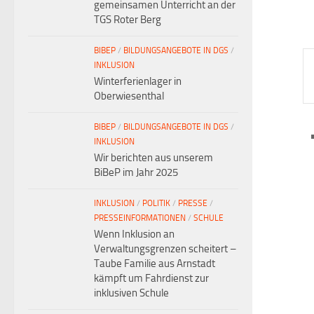
gemeinsamen Unterricht an der
TGS Roter Berg
BIBEP
/
BILDUNGSANGEBOTE IN DGS
/
INKLUSION
Bi
Winterferienlager in
Sc
Oberwiesenthal
ei
r
BIBEP
/
BILDUNGSANGEBOTE IN DGS
/
S
INKLUSION
n
Wir berichten aus unserem
Ve
BiBeP im Jahr 2025
Sc
INKLUSION
/
POLITIK
/
PRESSE
/
PRESSEINFORMATIONEN
/
SCHULE
Wenn Inklusion an
Verwaltungsgrenzen scheitert –
t
Taube Familie aus Arnstadt
kämpft um Fahrdienst zur
inklusiven Schule