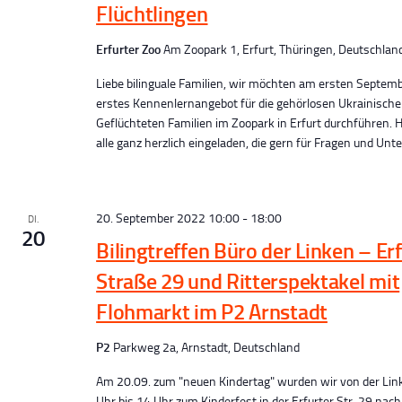
Flüchtlingen
Erfurter Zoo
Am Zoopark 1, Erfurt, Thüringen, Deutschlan
Liebe bilinguale Familien, wir möchten am ersten Septem
erstes Kennenlernangebot für die gehörlosen Ukrainisch
Geflüchteten Familien im Zoopark in Erfurt durchführen. H
alle ganz herzlich eingeladen, die gern für Fragen und Unte
20. September 2022 10:00
-
18:00
DI.
20
Bilingtreffen Büro der Linken – Er
Straße 29 und Ritterspektakel mit
Flohmarkt im P2 Arnstadt
P2
Parkweg 2a, Arnstadt, Deutschland
Am 20.09. zum "neuen Kindertag" wurden wir von der Li
Uhr bis 14 Uhr zum Kinderfest in der Erfurter Str. 29 nac