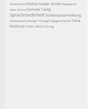
Rechte tauber Kinder
Pferde
Politik
Reisebericht
Sommer Camp
reiten
Schloss
i
Sprachminderheit
Stellenausschreibung
Toma
Stellenausschreibungen
Thüringer Engagementpreis
Kubiliute
Treffen
UNESCO
Vortrag
t
i