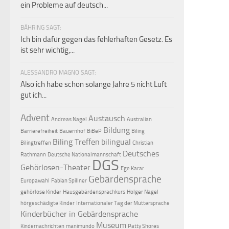
i
ein Probleme auf deutsch...
BÄHRING SAGT:
Ich bin dafür gegen das fehlerhaften Gesetz. Es
ist sehr wichtig,...
ALESSANDRO MAGNO SAGT:
t
Also ich habe schon solange Jahre 5 nicht Luft
gut ich...
Advent
Austausch
Andreas Nagel
Australian
Bildung
Barrierefreiheit
Bauernhof
BiBeP
Biling
Biling Treffen
bilingual
Bilingtreffen
Christian
Deutsches
,
Rathmann
Deutsche Nationalmannschaft
DGS
Gehörlosen-Theater
Ege Karar
Gebärdensprache
Europawahl
Fabian Spillner
gehörlose Kinder
Hausgebärdensprachkurs
Holger Nagel
hörgeschädigte Kinder
Internationaler Tag der Muttersprache
Kinderbücher in Gebärdensprache
Museum
Kindernachrichten
manimundo
Patty Shores