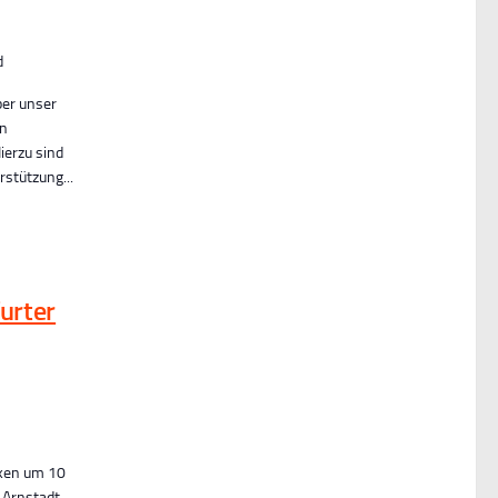
d
ber unser
en
ierzu sind
rstützung...
furter
nken um 10
h Arnstadt