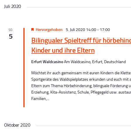
c
Juli 2020
h
Hervorgehoben
5. Juli 2020 14:00
-
17:00
SO.
e
5
Bilingualer Spieltreff für hörbehin
u
Kinder und ihre Eltern
n
Erfurt Waldcasino
Am Waldcasino, Erfurt, Deutschland
Möchtet ihr auch gemeinsam mit euren Kindern die Kletter
d
Sportgeräte des Waldspielplatzes erkunden und euch mit
Eltern zum Thema Hörbehinderung, bilinguale Förderung 
A
Erziehung, Kita-Assistenz, Schule, Pflegegeld usw. austa
Familien,...
n
s
Oktober 2020