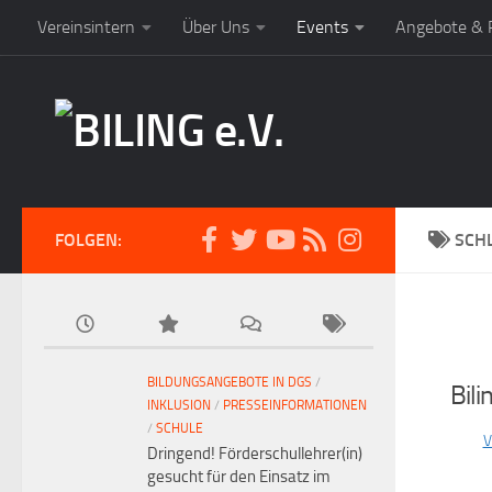
Vereinsintern
Über Uns
Events
Angebote & P
FOLGEN:
SCH
BILDUNGSANGEBOTE IN DGS
/
Bili
INKLUSION
/
PRESSEINFORMATIONEN
/
SCHULE
V
Dringend! Förderschullehrer(in)
gesucht für den Einsatz im