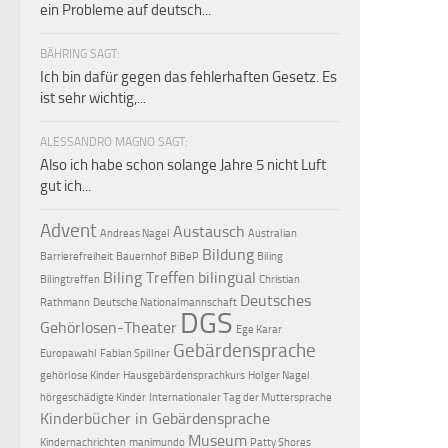
ein Probleme auf deutsch...
BÄHRING SAGT:
Ich bin dafür gegen das fehlerhaften Gesetz. Es
ist sehr wichtig,...
ALESSANDRO MAGNO SAGT:
Also ich habe schon solange Jahre 5 nicht Luft
gut ich...
Advent
Austausch
Andreas Nagel
Australian
Bildung
Barrierefreiheit
Bauernhof
BiBeP
Biling
Biling Treffen
bilingual
Bilingtreffen
Christian
Deutsches
Rathmann
Deutsche Nationalmannschaft
DGS
Gehörlosen-Theater
Ege Karar
Gebärdensprache
Europawahl
Fabian Spillner
gehörlose Kinder
Hausgebärdensprachkurs
Holger Nagel
hörgeschädigte Kinder
Internationaler Tag der Muttersprache
Kinderbücher in Gebärdensprache
Museum
Kindernachrichten
manimundo
Patty Shores