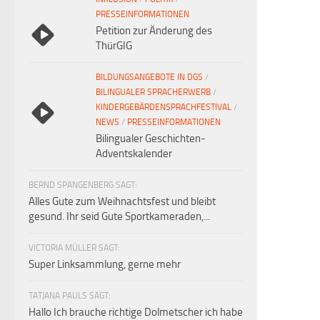
PRESSEINFORMATIONEN
Petition zur Änderung des
ThürGIG
BILDUNGSANGEBOTE IN DGS
/
BILINGUALER SPRACHERWERB
/
KINDERGEBÄRDENSPRACHFESTIVAL
/
NEWS
/
PRESSEINFORMATIONEN
Bilingualer Geschichten-
Adventskalender
BERND SPANGENBERG SAGT:
Alles Gute zum Weihnachtsfest und bleibt
gesund. Ihr seid Gute Sportkameraden,...
VICTORIA MÜLLER SAGT:
Super Linksammlung, gerne mehr
TATJANA PAULS SAGT:
Hallo Ich brauche richtige Dolmetscher ich habe