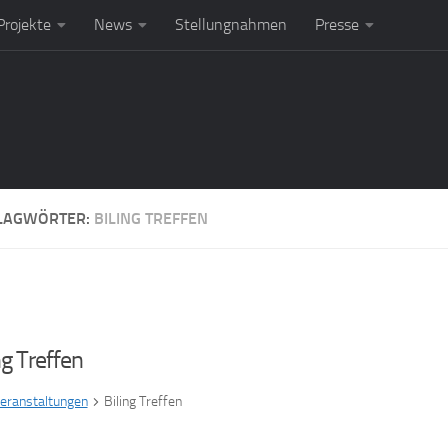
rojekte
News
Stellungnahmen
Presse
LAGWÖRTER:
BILING TREFFEN
ng Treffen
eranstaltungen
Biling Treffen