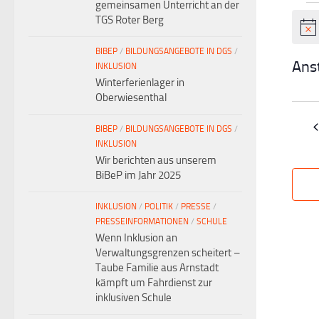
gemeinsamen Unterricht an der
Ve
TGS Roter Berg
Hinw
BIBEP
/
BILDUNGSANGEBOTE IN DGS
/
Ans
INKLUSION
Winterferienlager in
Datu
Oberwiesenthal
wähle
BIBEP
/
BILDUNGSANGEBOTE IN DGS
/
INKLUSION
Wir berichten aus unserem
BiBeP im Jahr 2025
INKLUSION
/
POLITIK
/
PRESSE
/
PRESSEINFORMATIONEN
/
SCHULE
Wenn Inklusion an
Verwaltungsgrenzen scheitert –
Taube Familie aus Arnstadt
kämpft um Fahrdienst zur
inklusiven Schule