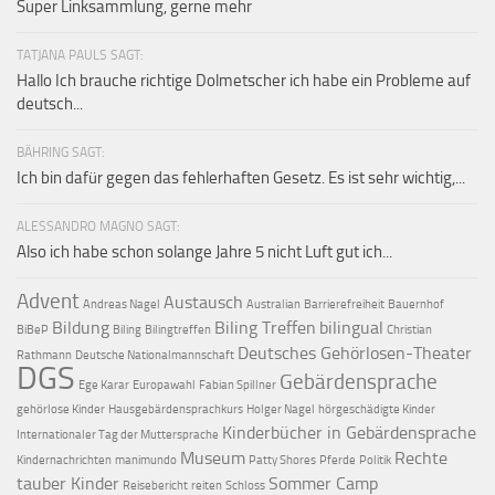
Super Linksammlung, gerne mehr
TATJANA PAULS SAGT:
Hallo Ich brauche richtige Dolmetscher ich habe ein Probleme auf
deutsch...
BÄHRING SAGT:
Ich bin dafür gegen das fehlerhaften Gesetz. Es ist sehr wichtig,...
ALESSANDRO MAGNO SAGT:
Also ich habe schon solange Jahre 5 nicht Luft gut ich...
Advent
Austausch
Andreas Nagel
Australian
Barrierefreiheit
Bauernhof
Bildung
Biling Treffen
bilingual
BiBeP
Biling
Bilingtreffen
Christian
Deutsches Gehörlosen-Theater
Rathmann
Deutsche Nationalmannschaft
DGS
Gebärdensprache
Ege Karar
Europawahl
Fabian Spillner
gehörlose Kinder
Hausgebärdensprachkurs
Holger Nagel
hörgeschädigte Kinder
Kinderbücher in Gebärdensprache
Internationaler Tag der Muttersprache
Museum
Rechte
Kindernachrichten
manimundo
Patty Shores
Pferde
Politik
tauber Kinder
Sommer Camp
Reisebericht
reiten
Schloss