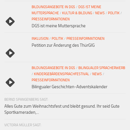
BILDUNGSANGEBOTE IN DGS
/
DGS IST MEINE
MUTTERSPRACHE
/
KULTUR & BILDUNG
/
NEWS
/
POLITIK
/
PRESSEINFORMATIONEN
DGS ist meine Muttersprache
INKLUSION
/
POLITIK
/
PRESSEINFORMATIONEN
Petition zur Änderung des ThürGIG
BILDUNGSANGEBOTE IN DGS
/
BILINGUALER SPRACHERWERB
/
KINDERGEBÄRDENSPRACHFESTIVAL
/
NEWS
/
PRESSEINFORMATIONEN
Bilingualer Geschichten-Adventskalender
BERND SPANGENBERG SAGT:
Alles Gute zum Weihnachtsfest und bleibt gesund. Ihr seid Gute
Sportkameraden,...
VICTORIA MÜLLER SAGT: