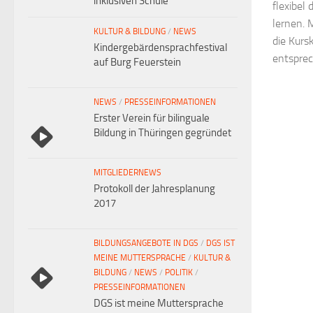
inklusiven Schule
flexibel
lernen. 
KULTUR & BILDUNG
/
NEWS
die Kurs
Kindergebärdensprachfestival
entsprec
auf Burg Feuerstein
NEWS
/
PRESSEINFORMATIONEN
Erster Verein für bilinguale
Bildung in Thüringen gegründet
MITGLIEDERNEWS
Protokoll der Jahresplanung
2017
BILDUNGSANGEBOTE IN DGS
/
DGS IST
MEINE MUTTERSPRACHE
/
KULTUR &
BILDUNG
/
NEWS
/
POLITIK
/
PRESSEINFORMATIONEN
DGS ist meine Muttersprache