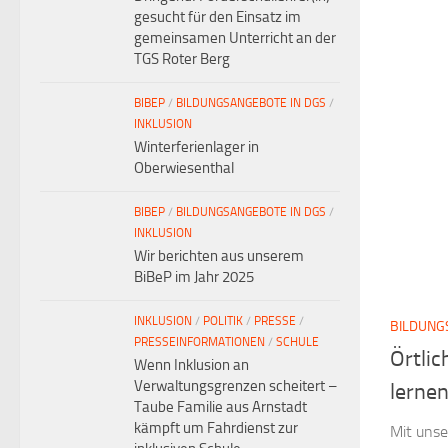
gesucht für den Einsatz im
gemeinsamen Unterricht an der
TGS Roter Berg
BIBEP
/
BILDUNGSANGEBOTE IN DGS
/
INKLUSION
Winterferienlager in
Oberwiesenthal
BIBEP
/
BILDUNGSANGEBOTE IN DGS
/
INKLUSION
Wir berichten aus unserem
BiBeP im Jahr 2025
INKLUSION
/
POLITIK
/
PRESSE
/
BILDUNG
PRESSEINFORMATIONEN
/
SCHULE
Örtlic
Wenn Inklusion an
Verwaltungsgrenzen scheitert –
lerne
Taube Familie aus Arnstadt
kämpft um Fahrdienst zur
Mit unse