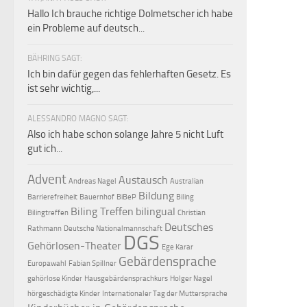
Hallo Ich brauche richtige Dolmetscher ich habe
ein Probleme auf deutsch...
BÄHRING SAGT:
Ich bin dafür gegen das fehlerhaften Gesetz. Es
ist sehr wichtig,...
ALESSANDRO MAGNO SAGT:
Also ich habe schon solange Jahre 5 nicht Luft
gut ich...
Advent
Austausch
Andreas Nagel
Australian
Bildung
Barrierefreiheit
Bauernhof
BiBeP
Biling
Biling Treffen
bilingual
Bilingtreffen
Christian
Deutsches
Rathmann
Deutsche Nationalmannschaft
DGS
Gehörlosen-Theater
Ege Karar
Gebärdensprache
Europawahl
Fabian Spillner
gehörlose Kinder
Hausgebärdensprachkurs
Holger Nagel
hörgeschädigte Kinder
Internationaler Tag der Muttersprache