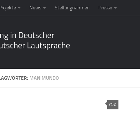
rojekte
News
Stellungnahmen
Presse
LAGWÖRTER:
MANIMUNDO
0