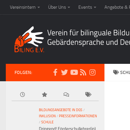
Vereinsintern
Über Uns
Events
Angebote & P
FOLGEN:
SCH
BILDUNGSANGEBOTE IN DGS
/
INKLUSION
/
PRESSEINFORMATIONEN
/
SCHULE
Dringend! Förderschullehrer(in)