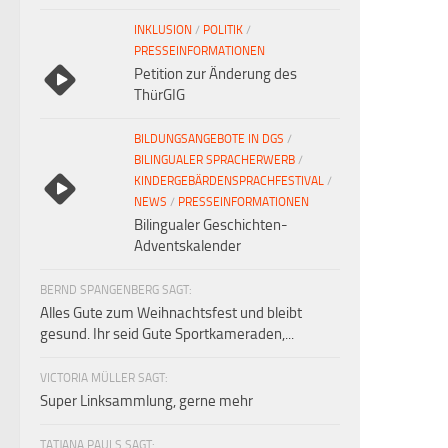
INKLUSION
/
POLITIK
/
PRESSEINFORMATIONEN
Petition zur Änderung des
ThürGIG
BILDUNGSANGEBOTE IN DGS
/
BILINGUALER SPRACHERWERB
/
KINDERGEBÄRDENSPRACHFESTIVAL
/
NEWS
/
PRESSEINFORMATIONEN
Bilingualer Geschichten-
Adventskalender
BERND SPANGENBERG SAGT:
Alles Gute zum Weihnachtsfest und bleibt
gesund. Ihr seid Gute Sportkameraden,...
VICTORIA MÜLLER SAGT:
Super Linksammlung, gerne mehr
TATJANA PAULS SAGT: