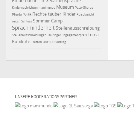
Kinderbücher in Gebärdensprache
Museum
Kindernachrichten
manimundo
Patty Shores
Rechte tauber Kinder
Pferde
Politik
Reisebericht
Sommer Camp
reiten
Schloss
Sprachminderheit
Stellenausschreibung
Toma
Stellenausschreibungen
Thüringer Engagementpreis
Kubiliute
Treffen
UNESCO
Vortrag
UNSERE KOOPERATIONSPARTNER