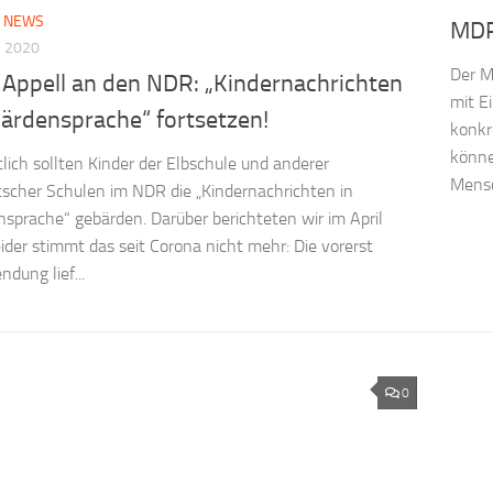
/
NEWS
MDR 
 2020
Der M
 Appell an den NDR: „Kindernachrichten
mit E
bärdensprache“ fortsetzen!
konkr
könne
ich sollten Kinder der Elbschule und anderer
Mensc
scher Schulen im NDR die „Kindernachrichten in
sprache“ gebärden. Darüber berichteten wir im April
ider stimmt das seit Corona nicht mehr: Die vorerst
ndung lief...
0