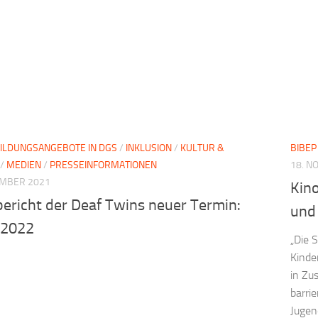
ILDUNGSANGEBOTE IN DGS
/
INKLUSION
/
KULTUR &
BIBEP
/
MEDIEN
/
PRESSEINFORMATIONEN
18. N
EMBER 2021
Kin
bericht der Deaf Twins neuer Termin:
und
.2022
„Die 
Kinde
in Zu
barri
Jugend