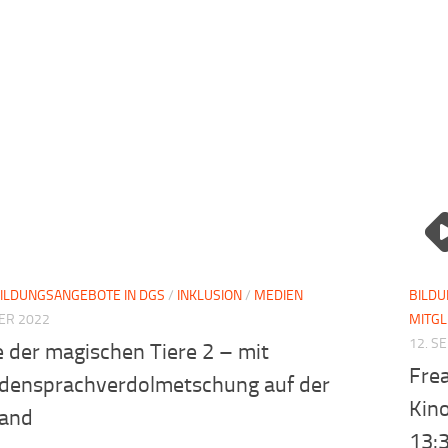
ILDUNGSANGEBOTE IN DGS
/
INKLUSION
/
MEDIEN
BILDU
ER 2022
MITG
12. S
 der magischen Tiere 2 – mit
Frea
densprachverdolmetschung auf der
Kin
and
13: