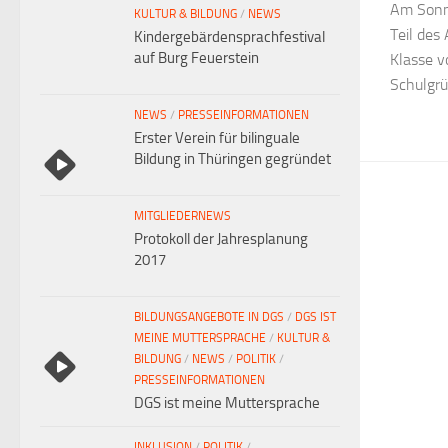
Am Sonnt
KULTUR & BILDUNG
/
NEWS
Teil des
Kindergebärdensprachfestival
auf Burg Feuerstein
Klasse v
Schulgrü
NEWS
/
PRESSEINFORMATIONEN
Erster Verein für bilinguale
Bildung in Thüringen gegründet
MITGLIEDERNEWS
Protokoll der Jahresplanung
2017
BILDUNGSANGEBOTE IN DGS
/
DGS IST
MEINE MUTTERSPRACHE
/
KULTUR &
BILDUNG
/
NEWS
/
POLITIK
/
PRESSEINFORMATIONEN
DGS ist meine Muttersprache
INKLUSION
/
POLITIK
/