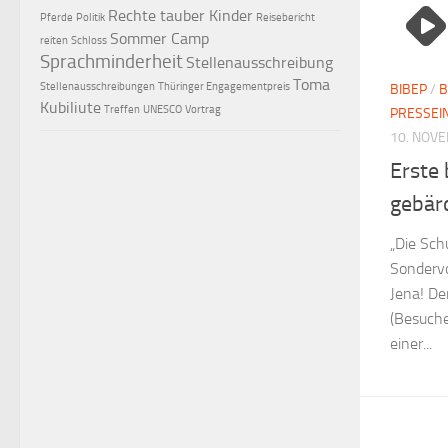
Rechte tauber Kinder
Pferde
Politik
Reisebericht
Sommer Camp
reiten
Schloss
Sprachminderheit
Stellenausschreibung
Toma
Stellenausschreibungen
Thüringer Engagementpreis
BIBEP
/
B
Kubiliute
Treffen
UNESCO
Vortrag
PRESSEI
10. NOV
Erste 
gebär
„Die Sch
Sondervo
Jena! De
(Besuche
einer...