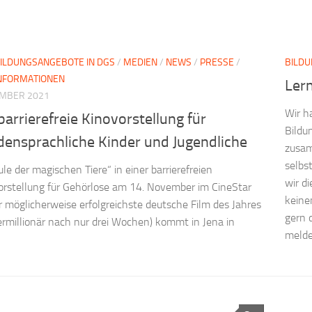
ILDUNGSANGEBOTE IN DGS
/
MEDIEN
/
NEWS
/
PRESSE
/
BILDU
NFORMATIONEN
Lern
EMBER 2021
Wir h
barrierefreie Kinovorstellung für
Bildu
densprachliche Kinder und Jugendliche
zusam
selbs
ule der magischen Tiere“ in einer barrierefreien
wir d
rstellung für Gehörlose am 14. November im CineStar
keine
r möglicherweise erfolgreichste deutsche Film des Jahres
gern 
rmillionär nach nur drei Wochen) kommt in Jena in
melde