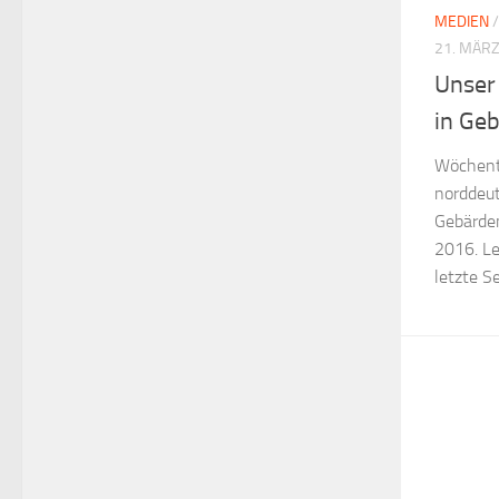
MEDIEN
21. MÄRZ
Unser
in Ge
Wöchentl
norddeut
Gebärden
2016. Le
letzte Se