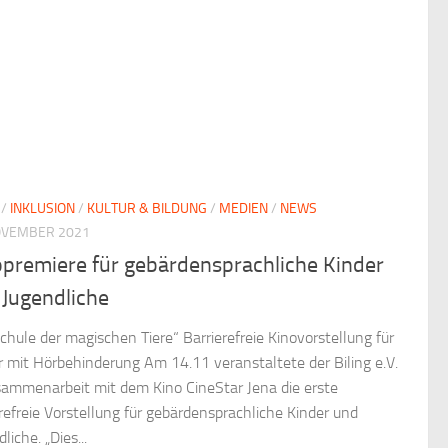
/
INKLUSION
/
KULTUR & BILDUNG
/
MEDIEN
/
NEWS
OVEMBER 2021
opremiere für gebärdensprachliche Kinder
 Jugendliche
Schule der magischen Tiere“ Barrierefreie Kinovorstellung für
r mit Hörbehinderung Am 14.11 veranstaltete der Biling e.V.
sammenarbeit mit dem Kino CineStar Jena die erste
erefreie Vorstellung für gebärdensprachliche Kinder und
liche. „Dies...