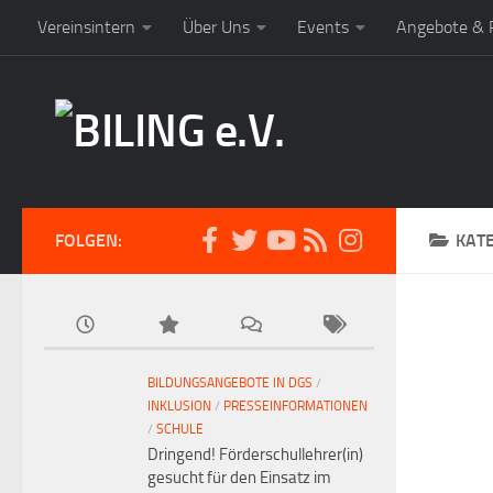
Vereinsintern
Über Uns
Events
Angebote & P
FOLGEN:
KAT
BILDUNGSANGEBOTE IN DGS
/
INKLUSION
/
PRESSEINFORMATIONEN
/
SCHULE
Dringend! Förderschullehrer(in)
gesucht für den Einsatz im