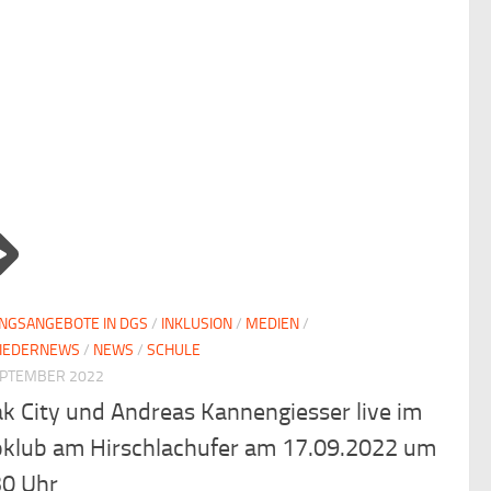
NGSANGEBOTE IN DGS
/
INKLUSION
/
MEDIEN
/
LIEDERNEWS
/
NEWS
/
SCHULE
EPTEMBER 2022
k City und Andreas Kannengiesser live im
oklub am Hirschlachufer am 17.09.2022 um
30 Uhr