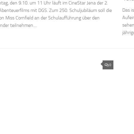
ag, den 9.10. um 11 Uhr läuft im CineStar Jena der 2.
Das i
 Abenteuerfilms mit DGS. Zum 250. Schuljubiläum soll die
Aufei
on Miss Cornfield an der Schulaufführung über den
sehen
nder teilnehmen....
jähri
0