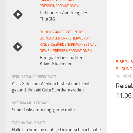
PRESSEINFORMATIONEN
Petition zur Änderung des
ThürGIG
BILDUNGSANGEBOTE IN DGS
/
BILINGUALER SPRACHERWERB
/
KINDERGEBÄRDENSPRACHFESTIVAL
/
NEWS
/
PRESSEINFORMATIONEN
Bilingualer Geschichten-
BIBEP
/
B
Adventskalender
BILDUNG
18. NOV
BERND SPANGENBERG SAGT:
Alles Gute zum Weihnachtsfest und bleibt
Reise
gesund. Ihr seid Gute Sportkameraden,...
11.06
VICTORIA MÜLLER SAGT:
Super Linksammlung, gerne mehr
TATJANA PAULS SAGT:
Hallo Ich brauche richtige Dolmetscher ich habe