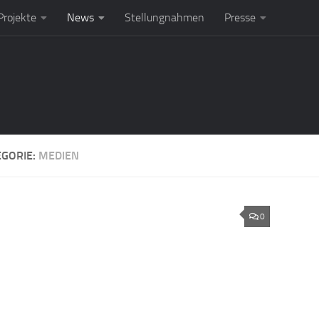
rojekte
News
Stellungnahmen
Presse
EGORIE:
MEDIEN
0