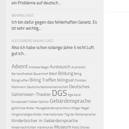
ein Probleme auf deutsch...
BÄHRING SAGT:
Ich bin dafür gegen das fehlerhaften Gesetz. Es
ist sehr wichtig,...
ALESSANDRO MAGNO SAGT:
Also ich habe schon solange Jahre 5 nicht Luft
gut ich...
Advent
Austausch
Andreas Nagel
Australian
Bildung
Barrierefreiheit
Bauernhof
BiBeP
Biling
Biling Treffen
bilingual
Bilingtreffen
Christian
Deutsches
Rathmann
Deutsche Nationalmannschaft
DGS
Gehörlosen-Theater
Ege Karar
Gebärdensprache
Europawahl
Fabian Spillner
gehörlose Kinder
Hausgebärdensprachkurs
Holger Nagel
hörgeschädigte Kinder
Internationaler Tag der Muttersprache
Kinderbücher in Gebärdensprache
Museum
Kindernachrichten
manimundo
Patty Shores