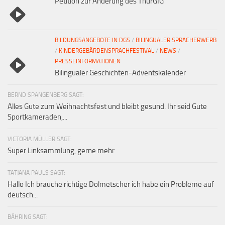
Petition zur Änderung des ThürGIG
BILDUNGSANGEBOTE IN DGS
/
BILINGUALER SPRACHERWERB
/
KINDERGEBÄRDENSPRACHFESTIVAL
/
NEWS
/
PRESSEINFORMATIONEN
Bilingualer Geschichten-Adventskalender
BERND SPANGENBERG SAGT:
Alles Gute zum Weihnachtsfest und bleibt gesund. Ihr seid Gute
Sportkameraden,...
VICTORIA MÜLLER SAGT:
Super Linksammlung, gerne mehr
TATJANA PAULS SAGT:
Hallo Ich brauche richtige Dolmetscher ich habe ein Probleme auf
deutsch...
BÄHRING SAGT: