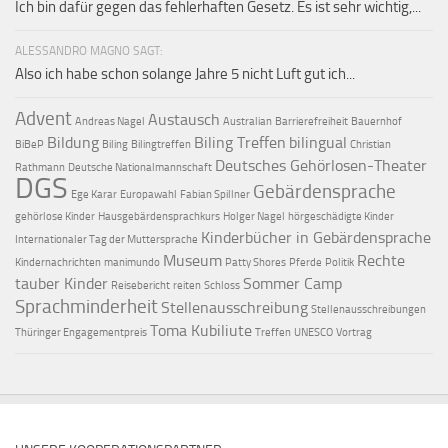
Ich bin dafür gegen das fehlerhaften Gesetz. Es ist sehr wichtig,...
ALESSANDRO MAGNO SAGT:
Also ich habe schon solange Jahre 5 nicht Luft gut ich...
Advent
Austausch
Andreas Nagel
Australian
Barrierefreiheit
Bauernhof
Bildung
Biling Treffen
bilingual
BiBeP
Biling
Bilingtreffen
Christian
Deutsches Gehörlosen-Theater
Rathmann
Deutsche Nationalmannschaft
DGS
Gebärdensprache
Ege Karar
Europawahl
Fabian Spillner
gehörlose Kinder
Hausgebärdensprachkurs
Holger Nagel
hörgeschädigte Kinder
Kinderbücher in Gebärdensprache
Internationaler Tag der Muttersprache
Museum
Rechte
Kindernachrichten
manimundo
Patty Shores
Pferde
Politik
tauber Kinder
Sommer Camp
Reisebericht
reiten
Schloss
Sprachminderheit
Stellenausschreibung
Stellenausschreibungen
Toma Kubiliute
Thüringer Engagementpreis
Treffen
UNESCO
Vortrag