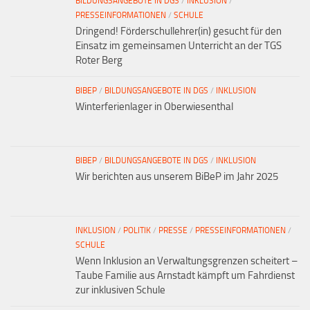
BILDUNGSANGEBOTE IN DGS
/
INKLUSION
/
PRESSEINFORMATIONEN
/
SCHULE
Dringend! Förderschullehrer(in) gesucht für den
Einsatz im gemeinsamen Unterricht an der TGS
Roter Berg
BIBEP
/
BILDUNGSANGEBOTE IN DGS
/
INKLUSION
Winterferienlager in Oberwiesenthal
BIBEP
/
BILDUNGSANGEBOTE IN DGS
/
INKLUSION
Wir berichten aus unserem BiBeP im Jahr 2025
INKLUSION
/
POLITIK
/
PRESSE
/
PRESSEINFORMATIONEN
/
SCHULE
Wenn Inklusion an Verwaltungsgrenzen scheitert –
Taube Familie aus Arnstadt kämpft um Fahrdienst
zur inklusiven Schule