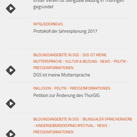
Erster Verein für bilinguale Bildung in Thüringen
gegründet
MITGLIEDERNEWS
Protokoll der Jahresplanung 2017
BILDUNGSANGEBOTE IN DGS
/
DGS IST MEINE
MUTTERSPRACHE
/
KULTUR & BILDUNG
/
NEWS
/
POLITIK
/
PRESSEINFORMATIONEN
DGS ist meine Muttersprache
INKLUSION
/
POLITIK
/
PRESSEINFORMATIONEN
Petition zur Änderung des ThürGIG
BILDUNGSANGEBOTE IN DGS
/
BILINGUALER SPRACHERWERB
/
KINDERGEBÄRDENSPRACHFESTIVAL
/
NEWS
/
PRESSEINFORMATIONEN