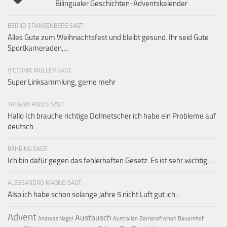
Bilingualer Geschichten-Adventskalender
BERND SPANGENBERG SAGT:
Alles Gute zum Weihnachtsfest und bleibt gesund. Ihr seid Gute
Sportkameraden,...
VICTORIA MÜLLER SAGT:
Super Linksammlung, gerne mehr
TATJANA PAULS SAGT:
Hallo Ich brauche richtige Dolmetscher ich habe ein Probleme auf
deutsch...
BÄHRING SAGT:
Ich bin dafür gegen das fehlerhaften Gesetz. Es ist sehr wichtig,...
ALESSANDRO MAGNO SAGT:
Also ich habe schon solange Jahre 5 nicht Luft gut ich...
Advent
Austausch
Andreas Nagel
Australian
Barrierefreiheit
Bauernhof