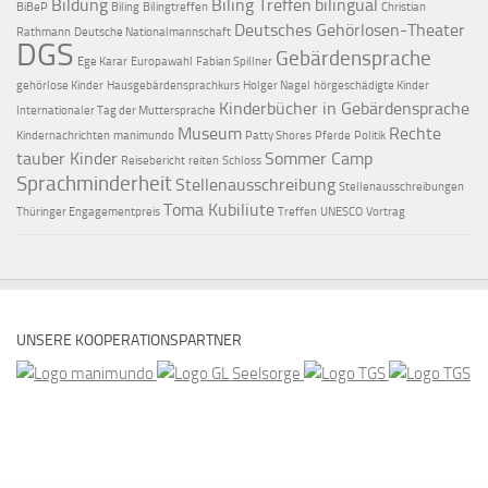
Bildung
Biling Treffen
bilingual
BiBeP
Biling
Bilingtreffen
Christian
Deutsches Gehörlosen-Theater
Rathmann
Deutsche Nationalmannschaft
DGS
Gebärdensprache
Ege Karar
Europawahl
Fabian Spillner
gehörlose Kinder
Hausgebärdensprachkurs
Holger Nagel
hörgeschädigte Kinder
Kinderbücher in Gebärdensprache
Internationaler Tag der Muttersprache
Museum
Rechte
Kindernachrichten
manimundo
Patty Shores
Pferde
Politik
tauber Kinder
Sommer Camp
Reisebericht
reiten
Schloss
Sprachminderheit
Stellenausschreibung
Stellenausschreibungen
Toma Kubiliute
Thüringer Engagementpreis
Treffen
UNESCO
Vortrag
UNSERE KOOPERATIONSPARTNER