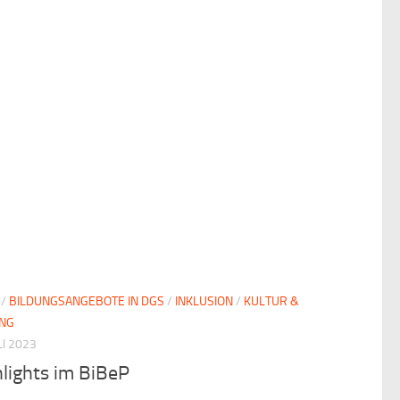
/
BILDUNGSANGEBOTE IN DGS
/
INKLUSION
/
KULTUR &
UNG
LI 2023
lights im BiBeP