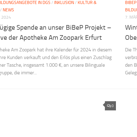
ILDUNGSANGEBOTE IN DGS
/
INKLUSION
/
KULTUR &
BIBEP
/
NEWS
BILD
 2024
7. MÄ
ügige Spende an unser BiBeP Projekt –
Wint
tive der Apotheke Am Zoopark Erfurt
Obe
heke Am Zoopark hat ihre Kalender für 2024 in diesem
Die T
ihre Kunden verkauft und den Erlös plus einen Zuschlag
verbr
ner Tasche, insgesamt 1.000 €, an unsere Bilinguale
den B
ruppe, die immer...
Geleg
0