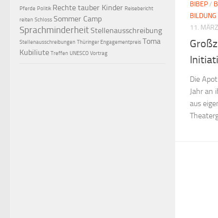
BIBEP
/
B
Rechte tauber Kinder
Pferde
Politik
Reisebericht
BILDUNG
Sommer Camp
reiten
Schloss
11. MÄRZ
Sprachminderheit
Stellenausschreibung
Toma
Großz
Stellenausschreibungen
Thüringer Engagementpreis
Kubiliute
Treffen
UNESCO
Vortrag
Initia
Die Apot
Jahr an 
aus eige
Theaterg