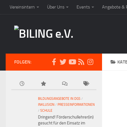
Vereinsintern
Über Uns
Events
Angebote & P
FOLGEN:
KAT
BILDUNGSANGEBOTE IN DGS
/
INKLUSION
/
PRESSEINFORMATIONEN
/
SCHULE
Dringend! Förderschullehrer(in)
gesucht für den Einsatz im