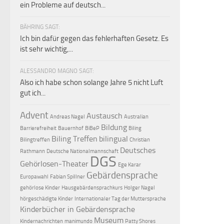
ein Probleme auf deutsch...
BÄHRING SAGT:
Ich bin dafür gegen das fehlerhaften Gesetz. Es
ist sehr wichtig,...
ALESSANDRO MAGNO SAGT:
Also ich habe schon solange Jahre 5 nicht Luft
gut ich...
Advent
Austausch
Andreas Nagel
Australian
Bildung
Barrierefreiheit
Bauernhof
BiBeP
Biling
Biling Treffen
bilingual
Bilingtreffen
Christian
Deutsches
Rathmann
Deutsche Nationalmannschaft
DGS
Gehörlosen-Theater
Ege Karar
Gebärdensprache
Europawahl
Fabian Spillner
gehörlose Kinder
Hausgebärdensprachkurs
Holger Nagel
hörgeschädigte Kinder
Internationaler Tag der Muttersprache
Kinderbücher in Gebärdensprache
Museum
Kindernachrichten
manimundo
Patty Shores