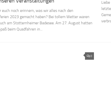
nseren Veranstaltungen
Liebe 
letzt
r euch noch erinnern, was wir alles nach den
Gemei
erien 2023 gemacht haben? Bei tollem Wetter waren
verbr
euch am Stotternheimer Badesee. Am 27. August hatten
 Spaß beim Quadfahren in...
0