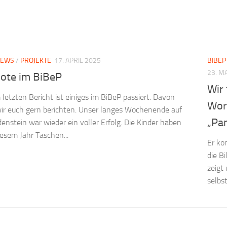
NEWS
/
PROJEKTE
17. APRIL 2025
BIBEP
23. M
ote im BiBeP
Wir 
 letzten Bericht ist einiges im BiBeP passiert. Davon
Wor
ir euch gern berichten. Unser langes Wochenende auf
„Pa
enstein war wieder ein voller Erfolg. Die Kinder haben
iesem Jahr Taschen...
Er ko
die B
zeigt
selbst