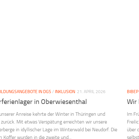
ILDUNGSANGEBOTE IN DGS
/
INKLUSION
21. APRIL 2026
BIBEP
ferienlager in Oberwiesenthal
Wir
nserer Anreise kehrte der Winter in Thüringen und
Im Fr
zurück. Mit etwas Verspätung erreichten wir unsere
Freil
rberge in idyllischer Lage im Winterwald bei Neudorf. Die
über 
 Koffer wurden in die zweite und...
selbs