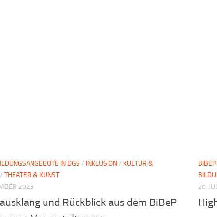
ILDUNGSANGEBOTE IN DGS
/
INKLUSION
/
KULTUR &
BIBEP
/
THEATER & KUNST
BILD
EMBER 2023
20. JU
sausklang und Rückblick aus dem BiBeP
High