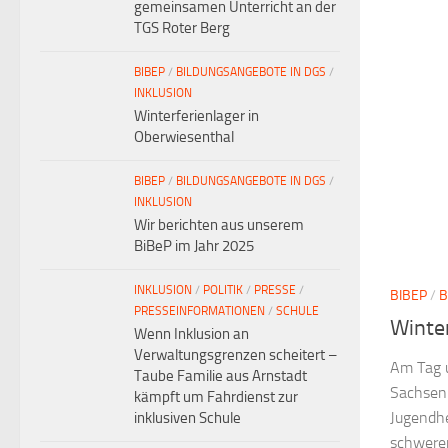
gemeinsamen Unterricht an der
TGS Roter Berg
BIBEP
/
BILDUNGSANGEBOTE IN DGS
/
INKLUSION
Winterferienlager in
Oberwiesenthal
BIBEP
/
BILDUNGSANGEBOTE IN DGS
/
INKLUSION
Wir berichten aus unserem
BiBeP im Jahr 2025
INKLUSION
/
POLITIK
/
PRESSE
/
BIBEP
/
B
PRESSEINFORMATIONEN
/
SCHULE
Winter
Wenn Inklusion an
Verwaltungsgrenzen scheitert –
Am Tag u
Taube Familie aus Arnstadt
Sachsen 
kämpft um Fahrdienst zur
Jugendhe
inklusiven Schule
schweren