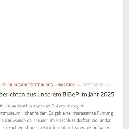
/
BILDUNGSANGEBOTE IN DGS
/
INKLUSION
24. DEZEMBER 2025
 berichten aus unserem BiBeP im Jahr 2025
ühjahr verbrachten wir den Ostersamstag im
ichtmuseum Hohenfelden. Es gab eine interessante Führung
die Bauweisen der Häuser. Im Anschluss durften die Kinder
t ein Fachwerkhaus im Kleinformat in Teamwork aufbauen.