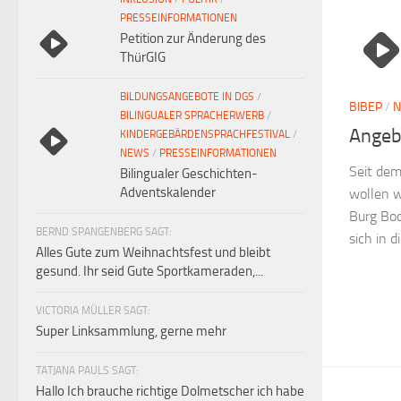
PRESSEINFORMATIONEN
Petition zur Änderung des
ThürGIG
BILDUNGSANGEBOTE IN DGS
/
BIBEP
/
BILINGUALER SPRACHERWERB
/
Angeb
KINDERGEBÄRDENSPRACHFESTIVAL
/
NEWS
/
PRESSEINFORMATIONEN
Seit dem
Bilingualer Geschichten-
Adventskalender
wollen w
Burg Bod
BERND SPANGENBERG SAGT:
sich in d
Alles Gute zum Weihnachtsfest und bleibt
gesund. Ihr seid Gute Sportkameraden,...
VICTORIA MÜLLER SAGT:
Super Linksammlung, gerne mehr
TATJANA PAULS SAGT:
Hallo Ich brauche richtige Dolmetscher ich habe