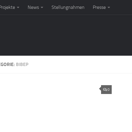
rojekte
News
Stellungnahmen
Presse
EGORIE:
BIBEP
0