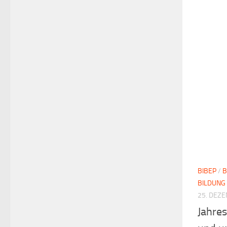
BIBEP
/
B
BILDUNG
25. DEZ
Jahre