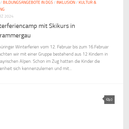
/
BILDUNGSANGEBOTE IN DGS
/
INKLUSION
/
KULTUR &
UNG
RZ 2024
erferiencamp mit Skikurs in
rammergau
hüringer Winterferien vom 12. Februar bis zum 16.Februar
achten wir mit einer Gruppe bestehend aus 12 Kindern in
ayrischen Alpen. Schon im Zug hatten die Kinder die
enheit sich kennenzulernen und mit...
0