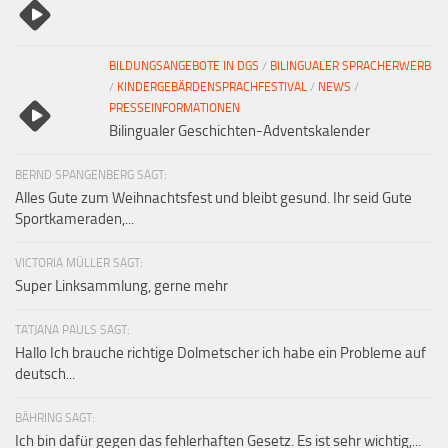
BILDUNGSANGEBOTE IN DGS
/
BILINGUALER SPRACHERWERB
/
KINDERGEBÄRDENSPRACHFESTIVAL
/
NEWS
/
PRESSEINFORMATIONEN
Bilingualer Geschichten-Adventskalender
BERND SPANGENBERG SAGT:
Alles Gute zum Weihnachtsfest und bleibt gesund. Ihr seid Gute
Sportkameraden,...
VICTORIA MÜLLER SAGT:
Super Linksammlung, gerne mehr
TATJANA PAULS SAGT:
Hallo Ich brauche richtige Dolmetscher ich habe ein Probleme auf
deutsch...
BÄHRING SAGT:
Ich bin dafür gegen das fehlerhaften Gesetz. Es ist sehr wichtig,...