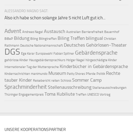
ALESSANDRO MAGNO SAGT:
Also ich habe schon solange Jahre 5 nicht Luft gut ich...
Advent
Austausch
Andreas Nagel
Australian
Barrierefreiheit
Bauernhof
Bildung
Biling Treffen
bilingual
BiBeP
Biling
Bilingtreffen
Christian
Deutsches Gehörlosen-Theater
Rathmann
Deutsche Nationalmannschaft
DGS
Gebärdensprache
Ege Karar
Europawahl
Fabian Spillner
gehörlose Kinder
Hausgebärdensprachkurs
Holger Nagel
hörgeschädigte Kinder
Kinderbücher in Gebärdensprache
Internationaler Tag der Muttersprache
Museum
Rechte
Kindernachrichten
manimundo
Patty Shores
Pferde
Politik
tauber Kinder
Sommer Camp
Reisebericht
reiten
Schloss
Sprachminderheit
Stellenausschreibung
Stellenausschreibungen
Toma Kubiliute
Thüringer Engagementpreis
Treffen
UNESCO
Vortrag
UNSERE KOOPERATIONSPARTNER