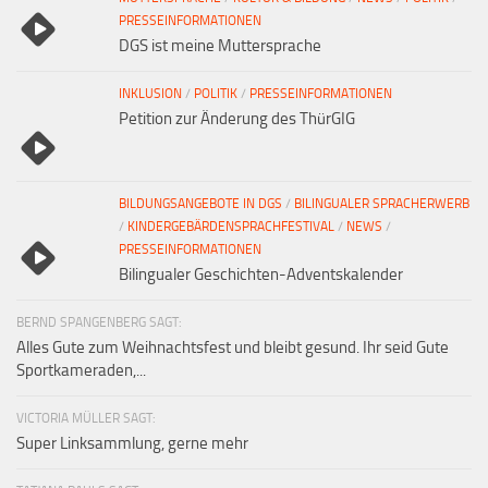
PRESSEINFORMATIONEN
DGS ist meine Muttersprache
INKLUSION
/
POLITIK
/
PRESSEINFORMATIONEN
Petition zur Änderung des ThürGIG
BILDUNGSANGEBOTE IN DGS
/
BILINGUALER SPRACHERWERB
/
KINDERGEBÄRDENSPRACHFESTIVAL
/
NEWS
/
PRESSEINFORMATIONEN
Bilingualer Geschichten-Adventskalender
BERND SPANGENBERG SAGT:
Alles Gute zum Weihnachtsfest und bleibt gesund. Ihr seid Gute
Sportkameraden,...
VICTORIA MÜLLER SAGT:
Super Linksammlung, gerne mehr