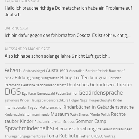
TATJANA PAULS SAGT:
Hallo Ich brauche richtige Dolmetscher ich habe ein Probleme auf
deutsch...
BÄHRING SAGT:
Ich bin dafür gegen das fehlerhaften Gesetz. Es ist sehr wichtig,...
ALESSANDRO MAGNO SAGT:
Also ich habe schon solange Jahre 5 nicht Luft gut ich...
Advent
Austausch
Andreas Nagel
Australian
Barrierefreiheit
Bauernhof
Bildung
Biling Treffen
bilingual
BiBeP
Biling
Bilingtreffen
Christian
Deutsches Gehörlosen-Theater
Rathmann
Deutsche Nationalmannschaft
DGS
Gebärdensprache
Ege Karar
Europawahl
Fabian Spillner
gehörlose Kinder
Hausgebärdensprachkurs
Holger Nagel
hörgeschädigte Kinder
Kinderbücher in Gebärdensprache
Internationaler Tag der Muttersprache
Museum
Rechte
Kindernachrichten
manimundo
Patty Shores
Pferde
Politik
tauber Kinder
Sommer Camp
Reisebericht
reiten
Schloss
Sprachminderheit
Stellenausschreibung
Stellenausschreibungen
Toma Kubiliute
Thüringer Engagementpreis
Treffen
UNESCO
Vortrag