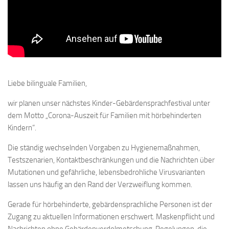
Liebe bilinguale Familien,
wir planen unser nächstes Kinder-Gebärdensprachfestival unter
dem Motto „Corona-Auszeit für Familien mit hörbehinderten
Kindern“.
Die ständig wechselnden Vorgaben zu Hygienemaßnahmen,
Testszenarien, Kontaktbeschränkungen und die Nachrichten über
Mutationen und gefährliche, lebensbedrohliche Virusvarianten
lassen uns häufig an den Rand der Verzweiflung kommen.
Gerade für hörbehinderte, gebärdensprachliche Personen ist der
Zugang zu aktuellen Informationen erschwert. Maskenpflicht und