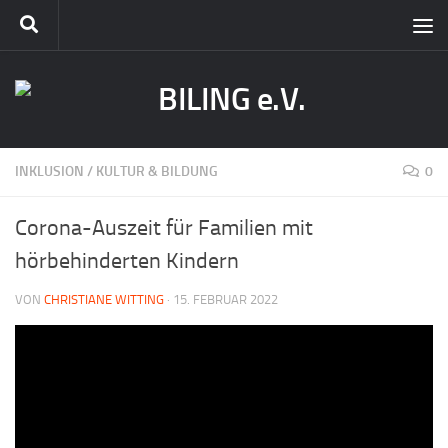
INKLUSION
/
KULTUR & BILDUNG
0
Corona-Auszeit für Familien mit
hörbehinderten Kindern
VON
CHRISTIANE WITTING
·
15. FEBRUAR 2022