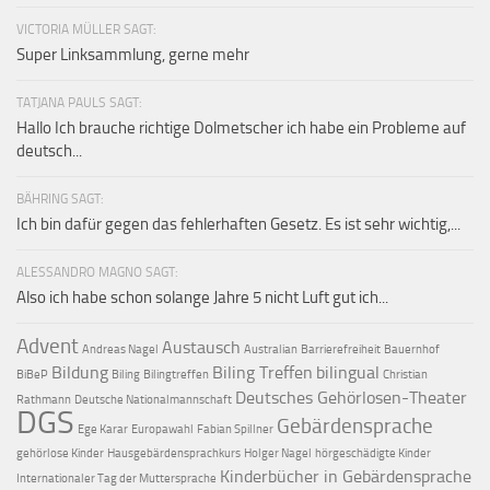
VICTORIA MÜLLER SAGT:
Super Linksammlung, gerne mehr
TATJANA PAULS SAGT:
Hallo Ich brauche richtige Dolmetscher ich habe ein Probleme auf
deutsch...
BÄHRING SAGT:
Ich bin dafür gegen das fehlerhaften Gesetz. Es ist sehr wichtig,...
ALESSANDRO MAGNO SAGT:
Also ich habe schon solange Jahre 5 nicht Luft gut ich...
Advent
Austausch
Andreas Nagel
Australian
Barrierefreiheit
Bauernhof
Bildung
Biling Treffen
bilingual
BiBeP
Biling
Bilingtreffen
Christian
Deutsches Gehörlosen-Theater
Rathmann
Deutsche Nationalmannschaft
DGS
Gebärdensprache
Ege Karar
Europawahl
Fabian Spillner
gehörlose Kinder
Hausgebärdensprachkurs
Holger Nagel
hörgeschädigte Kinder
Kinderbücher in Gebärdensprache
Internationaler Tag der Muttersprache