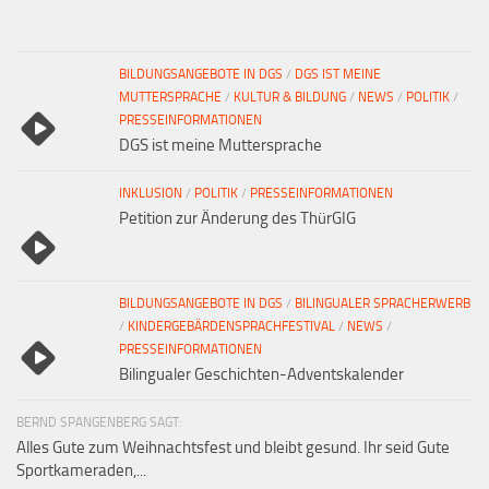
BILDUNGSANGEBOTE IN DGS
/
DGS IST MEINE
MUTTERSPRACHE
/
KULTUR & BILDUNG
/
NEWS
/
POLITIK
/
PRESSEINFORMATIONEN
DGS ist meine Muttersprache
INKLUSION
/
POLITIK
/
PRESSEINFORMATIONEN
Petition zur Änderung des ThürGIG
BILDUNGSANGEBOTE IN DGS
/
BILINGUALER SPRACHERWERB
/
KINDERGEBÄRDENSPRACHFESTIVAL
/
NEWS
/
PRESSEINFORMATIONEN
Bilingualer Geschichten-Adventskalender
BERND SPANGENBERG SAGT:
Alles Gute zum Weihnachtsfest und bleibt gesund. Ihr seid Gute
Sportkameraden,...