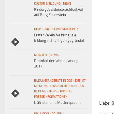
KULTUR & BILDUNG
/
NEWS
Kindergebärdensprachfestival
auf Burg Feuerstein
NEWS
/
PRESSEINFORMATIONEN
Erster Verein für bilinguale
Bildung in Thüringen gegründet
MITGLIEDERNEWS
Protokoll der Jahresplanung
2017
BILDUNGSANGEBOTE IN DGS
/
DGS IST
MEINE MUTTERSPRACHE
/
KULTUR &
BILDUNG
/
NEWS
/
POLITIK
/
PRESSEINFORMATIONEN
DGS ist meine Muttersprache
Liebe Ki
INKLUSION
/
POLITIK
/