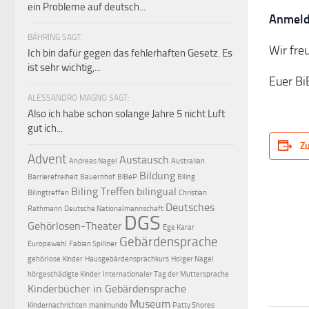
ein Probleme auf deutsch...
Anmeld
BÄHRING SAGT:
Wir fre
Ich bin dafür gegen das fehlerhaften Gesetz. Es
ist sehr wichtig,...
Euer B
ALESSANDRO MAGNO SAGT:
Also ich habe schon solange Jahre 5 nicht Luft
gut ich...
Z
Advent
Austausch
Andreas Nagel
Australian
Bildung
Barrierefreiheit
Bauernhof
BiBeP
Biling
Biling Treffen
bilingual
Bilingtreffen
Christian
Deutsches
Rathmann
Deutsche Nationalmannschaft
DGS
Gehörlosen-Theater
Ege Karar
Gebärdensprache
Europawahl
Fabian Spillner
gehörlose Kinder
Hausgebärdensprachkurs
Holger Nagel
hörgeschädigte Kinder
Internationaler Tag der Muttersprache
Kinderbücher in Gebärdensprache
Museum
Kindernachrichten
manimundo
Patty Shores