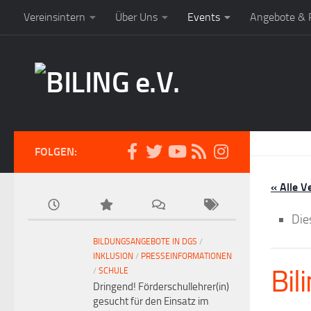
Vereinsintern
Über Uns
Events
Angebote & P
FOLGEN:
« Alle V
Die
BILDUNGSANGEBOTE IN DGS
/
INKLUSION
/
PRESSEINFORMATIONEN
Bil
/
SCHULE
Dringend! Förderschullehrer(in)
gesucht für den Einsatz im