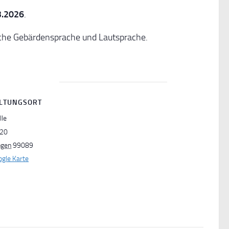
3.2026
.
sche Gebärdensprache und Lautsprache.
LTUNGSORT
lle
 20
ngen
99089
gle Karte