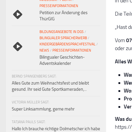
in den 
PRESSEINFORMATIONEN
Petition zur Änderung des
Die Tei
ThürGIG
„Hast d
BILDUNGSANGEBOTE IN DGS
/
BILINGUALER SPRACHERWERB
/
Vom
07
KINDERGEBÄRDENSPRACHFESTIVAL
/
oder zu
NEWS
/
PRESSEINFORMATIONEN
Bilingualer Geschichten-
Alles W
Adventskalender
Wa
BERND SPANGENBERG SAGT:
Wer
Alles Gute zum Weihnachtsfest und bleibt
gesund. Ihr seid Gute Sportkameraden,...
Wo
Pr
VICTORIA MÜLLER SAGT:
Ver
Super Linksammlung, gerne mehr
Was du
TATJANA PAULS SAGT:
https:/
Hallo Ich brauche richtige Dolmetscher ich habe