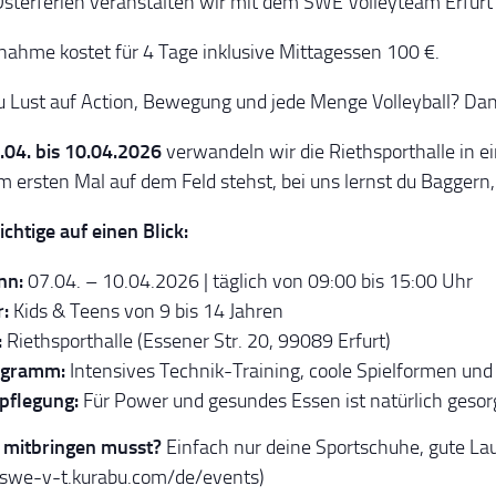
Osterferien veranstalten wir mit dem SWE Volleyteam Erfurt e
lnahme kostet für 4 Tage inklusive Mittagessen 100 €.
u Lust auf Action, Bewegung und jede Menge Volleyball? Dan
.04. bis 10.04.2026
verwandeln wir die Riethsporthalle in ein
m ersten Mal auf dem Feld stehst, bei uns lernst du Bagger
ichtige auf einen Blick:
nn:
07.04. – 10.04.2026 | täglich von 09:00 bis 15:00 Uhr
:
Kids & Teens von 9 bis 14 Jahren
:
Riethsporthalle (Essener Str. 20, 99089 Erfurt)
ogramm:
Intensives Technik-Training, coole Spielformen und
pflegung:
Für Power und gesundes Essen ist natürlich gesor
 mitbringen musst?
Einfach nur deine Sportschuhe, gute Lau
/swe-v-t.kurabu.com/de/events)