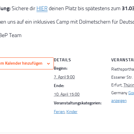
ung:
Sichere dir
HIER
deinen Platz bis spätestens zum
31.0
uen uns auf ein inklusives Camp mit Dolmetschern für Deut
iBeP Team
DETAILS
VERANSTA
um Kalender hinzufügen
Beginn:
Riethsportha
7. April 9:00
Essener Str.
Erfurt
,
Thüri
Ende:
Germany
Goo
10. April 15:00
anzeigen
Veranstaltungskategorien:
Ferien
,
Kinder