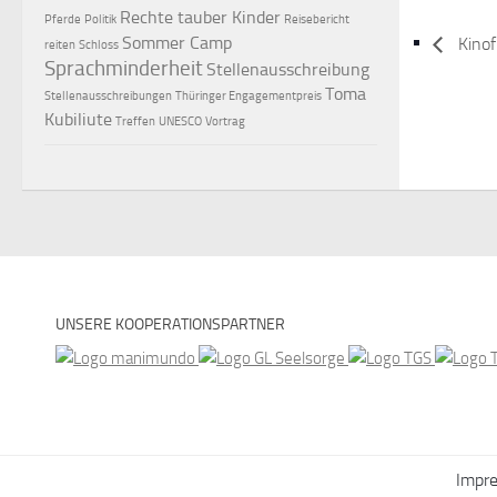
Rechte tauber Kinder
Pferde
Politik
Reisebericht
Sommer Camp
Kinof
reiten
Schloss
Sprachminderheit
Stellenausschreibung
Toma
Stellenausschreibungen
Thüringer Engagementpreis
Kubiliute
Treffen
UNESCO
Vortrag
UNSERE KOOPERATIONSPARTNER
Impr