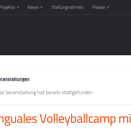
rojekte
News
Stellungnahmen
Presse
eranstaltungen
se Veranstaltung hat bereits stattgefunden.
inguales Volleyballcamp 