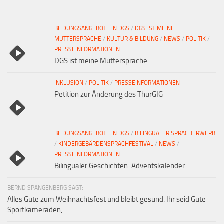
BILDUNGSANGEBOTE IN DGS
/
DGS IST MEINE
MUTTERSPRACHE
/
KULTUR & BILDUNG
/
NEWS
/
POLITIK
/
PRESSEINFORMATIONEN
DGS ist meine Muttersprache
INKLUSION
/
POLITIK
/
PRESSEINFORMATIONEN
Petition zur Änderung des ThürGIG
BILDUNGSANGEBOTE IN DGS
/
BILINGUALER SPRACHERWERB
/
KINDERGEBÄRDENSPRACHFESTIVAL
/
NEWS
/
PRESSEINFORMATIONEN
Bilingualer Geschichten-Adventskalender
BERND SPANGENBERG SAGT:
Alles Gute zum Weihnachtsfest und bleibt gesund. Ihr seid Gute
Sportkameraden,...