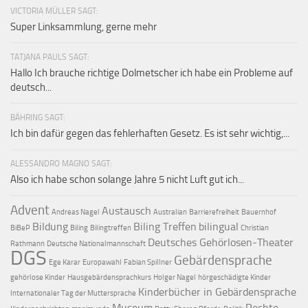
VICTORIA MÜLLER SAGT:
Super Linksammlung, gerne mehr
TATJANA PAULS SAGT:
Hallo Ich brauche richtige Dolmetscher ich habe ein Probleme auf
deutsch...
BÄHRING SAGT:
Ich bin dafür gegen das fehlerhaften Gesetz. Es ist sehr wichtig,...
ALESSANDRO MAGNO SAGT:
Also ich habe schon solange Jahre 5 nicht Luft gut ich...
Advent
Austausch
Andreas Nagel
Australian
Barrierefreiheit
Bauernhof
Bildung
Biling Treffen
bilingual
BiBeP
Biling
Bilingtreffen
Christian
Deutsches Gehörlosen-Theater
Rathmann
Deutsche Nationalmannschaft
DGS
Gebärdensprache
Ege Karar
Europawahl
Fabian Spillner
gehörlose Kinder
Hausgebärdensprachkurs
Holger Nagel
hörgeschädigte Kinder
Kinderbücher in Gebärdensprache
Internationaler Tag der Muttersprache
Museum
Rechte