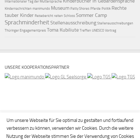
Kinderbücher in Gebärdensprache
Internationaler Tag der Muttersprache
Museum
Rechte
Kindernachrichten
manimundo
Patty Shores
Pferde
Politik
tauber Kinder
Sommer Camp
Reisebericht
reiten
Schloss
Sprachminderheit
Stellenausschreibung
Stellenausschreibungen
Toma Kubiliute
Thüringer Engagementpreis
Treffen
UNESCO
Vortrag
UNSERE KOOPERATIONSPARTNER
Um unsere Webseite für Sie optimal zu gestalten und fortlaufend
verbessern zu können, verwenden wir Cookies. Durch die weitere
Nutzung der Webseite stimmen Sie der Verwendung von Cookies