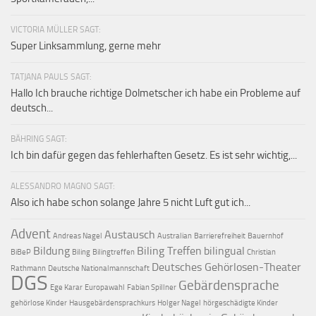
VICTORIA MÜLLER SAGT:
Super Linksammlung, gerne mehr
TATJANA PAULS SAGT:
Hallo Ich brauche richtige Dolmetscher ich habe ein Probleme auf
deutsch...
BÄHRING SAGT:
Ich bin dafür gegen das fehlerhaften Gesetz. Es ist sehr wichtig,...
ALESSANDRO MAGNO SAGT:
Also ich habe schon solange Jahre 5 nicht Luft gut ich...
Advent
Austausch
Andreas Nagel
Australian
Barrierefreiheit
Bauernhof
Bildung
Biling Treffen
bilingual
BiBeP
Biling
Bilingtreffen
Christian
Deutsches Gehörlosen-Theater
Rathmann
Deutsche Nationalmannschaft
DGS
Gebärdensprache
Ege Karar
Europawahl
Fabian Spillner
gehörlose Kinder
Hausgebärdensprachkurs
Holger Nagel
hörgeschädigte Kinder