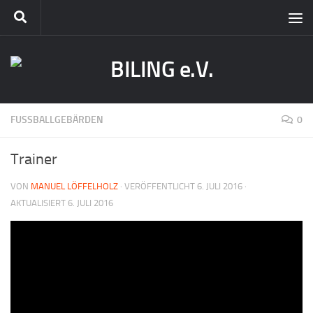
FUSSBALLGEBÄRDEN
0
Trainer
VON
MANUEL LÖFFELHOLZ
· VERÖFFENTLICHT
6. JULI 2016
·
AKTUALISIERT
6. JULI 2016