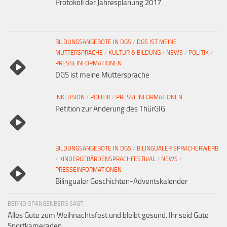
Protokoll der Jahresplanung 2017
BILDUNGSANGEBOTE IN DGS
/
DGS IST MEINE
MUTTERSPRACHE
/
KULTUR & BILDUNG
/
NEWS
/
POLITIK
/
PRESSEINFORMATIONEN
DGS ist meine Muttersprache
INKLUSION
/
POLITIK
/
PRESSEINFORMATIONEN
Petition zur Änderung des ThürGIG
BILDUNGSANGEBOTE IN DGS
/
BILINGUALER SPRACHERWERB
/
KINDERGEBÄRDENSPRACHFESTIVAL
/
NEWS
/
PRESSEINFORMATIONEN
Bilingualer Geschichten-Adventskalender
BERND SPANGENBERG SAGT:
Alles Gute zum Weihnachtsfest und bleibt gesund. Ihr seid Gute
Sportkameraden,...