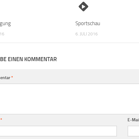
igung
Sportschau
016
6. JULI 2016
IBE EINEN KOMMENTAR
entar
*
e
*
E-Mai