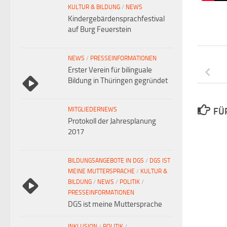
KULTUR & BILDUNG
/
NEWS
Kindergebärdensprachfestival
auf Burg Feuerstein
NEWS
/
PRESSEINFORMATIONEN
Erster Verein für bilinguale
Bildung in Thüringen gegründet
MITGLIEDERNEWS
FÜ
Protokoll der Jahresplanung
2017
BILDUNGSANGEBOTE IN DGS
/
DGS IST
MEINE MUTTERSPRACHE
/
KULTUR &
BILDUNG
/
NEWS
/
POLITIK
/
PRESSEINFORMATIONEN
DGS ist meine Muttersprache
INKLUSION
/
POLITIK
/