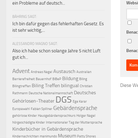
Websi
ein Probleme auf deutsch...
BÄHRING SAGT:
Ich bin dafür gegen das fehlerhaften Gesetz. Es
ist sehr wichtig,...
Benac
ALESSANDRO MAGNO SAGT:
Benach
Also ich habe schon solange Jahre 5 nicht Luft
gut ich...
Advent
Austausch
Andreas Nagel
Australian
Bildung
Barrierefreiheit
Bauernhof
BiBeP
Biling
Diese We
Biling Treffen
bilingual
Bilingtreffen
Christian
Deutsches
Rathmann
Deutsche Nationalmannschaft
DGS
Gehörlosen-Theater
Ege Karar
Gebärdensprache
Europawahl
Fabian Spillner
gehörlose Kinder
Hausgebärdensprachkurs
Holger Nagel
hörgeschädigte Kinder
Internationaler Tag der Muttersprache
Kinderbücher in Gebärdensprache
Museum
Kindernachrichten
manimundo
Patty Shores