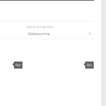
NÄCHSTER BEITRAG
Ablösesumme
0
0