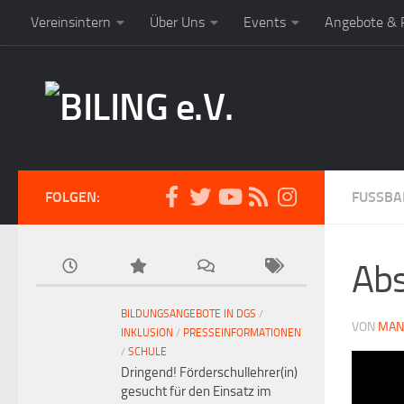
Vereinsintern
Über Uns
Events
Angebote & P
FOLGEN:
FUSSBA
Abs
BILDUNGSANGEBOTE IN DGS
/
VON
MAN
INKLUSION
/
PRESSEINFORMATIONEN
/
SCHULE
Dringend! Förderschullehrer(in)
gesucht für den Einsatz im