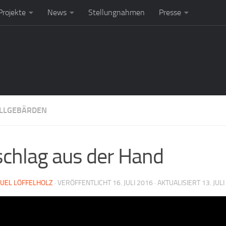
rojekte
News
Stellungnahmen
Presse
LLGEBÄRDEN
chlag aus der Hand
UEL LÖFFELHOLZ
· VERÖFFENTLICHT
16. JULI 2016
· AKTUALISIERT
13. JUL