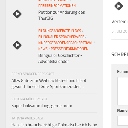
PRESSEINFORMATIONEN
Petition zur Änderung des
ThürGIG
Verteid
BILDUNGSANGEBOTE IN DGS
/
5. JULI 2
BILINGUALER SPRACHERWERB
/
KINDERGEBÄRDENSPRACHFESTIVAL
/
NEWS
/
PRESSEINFORMATIONEN
SCHRE
Bilingualer Geschichten-
Adventskalender
Komm
BERND SPANGENBERG SAGT:
Alles Gute zum Weihnachtsfest und bleibt
gesund. Ihr seid Gute Sportkameraden,...
VICTORIA MÜLLER SAGT:
Super Linksammlung, gerne mehr
Nam
TATJANA PAULS SAGT:
Hallo Ich brauche richtige Dolmetscher ich habe