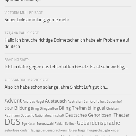
VICTORIA MÜLLER SAGT:
Super Linksammlung, gerne mehr
TATJANA PAULS SAGT:
Hallo Ich brauche richtige Dolmetscher ich habe ein Probleme auf
deutsch...
BÄHRING SAGT:
Ich bin dafür gegen das fehlerhaften Gesetz. Es ist sehr wichtig,...
ALESSANDRO MAGNO SAGT:
Also ich habe schon solange Jahre 5 nicht Luft gut ich...
Advent
Austausch
Andreas Nagel
Australian
Barrierefreiheit
Bauernhof
Bildung
Biling Treffen
bilingual
BiBeP
Biling
Bilingtreffen
Christian
Deutsches Gehörlosen-Theater
Rathmann
Deutsche Nationalmannschaft
DGS
Gebärdensprache
Ege Karar
Europawahl
Fabian Spillner
gehörlose Kinder
Hausgebärdensprachkurs
Holger Nagel
hörgeschädigte Kinder