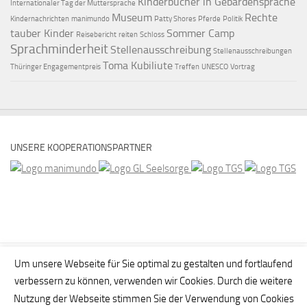
Kinderbücher in Gebärdensprache
Internationaler Tag der Muttersprache
Museum
Rechte
Kindernachrichten
manimundo
Patty Shores
Pferde
Politik
tauber Kinder
Sommer Camp
Reisebericht
reiten
Schloss
Sprachminderheit
Stellenausschreibung
Stellenausschreibungen
Toma Kubiliute
Thüringer Engagementpreis
Treffen
UNESCO
Vortrag
UNSERE KOOPERATIONSPARTNER
Um unsere Webseite für Sie optimal zu gestalten und fortlaufend
verbessern zu können, verwenden wir Cookies. Durch die weitere
Nutzung der Webseite stimmen Sie der Verwendung von Cookies