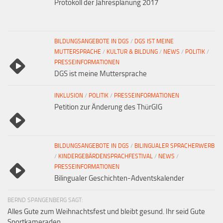
Protokoll der Jahresplanung 2017
BILDUNGSANGEBOTE IN DGS
/
DGS IST MEINE
MUTTERSPRACHE
/
KULTUR & BILDUNG
/
NEWS
/
POLITIK
/
PRESSEINFORMATIONEN
DGS ist meine Muttersprache
INKLUSION
/
POLITIK
/
PRESSEINFORMATIONEN
Petition zur Änderung des ThürGIG
BILDUNGSANGEBOTE IN DGS
/
BILINGUALER SPRACHERWERB
/
KINDERGEBÄRDENSPRACHFESTIVAL
/
NEWS
/
PRESSEINFORMATIONEN
Bilingualer Geschichten-Adventskalender
BERND SPANGENBERG SAGT:
Alles Gute zum Weihnachtsfest und bleibt gesund. Ihr seid Gute
Sportkameraden,...