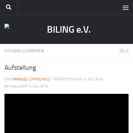
FUSSBALLGEBÄRDEN
0
Aufstellung
VON
MANUEL LÖFFELHOLZ
· VERÖFFENTLICHT
4. JULI 2016
·
AKTUALISIERT
3. JULI 2016