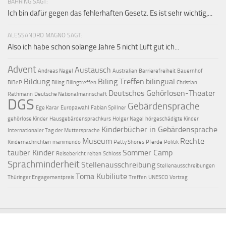
BÄHRING SAGT:
Ich bin dafür gegen das fehlerhaften Gesetz. Es ist sehr wichtig,...
ALESSANDRO MAGNO SAGT:
Also ich habe schon solange Jahre 5 nicht Luft gut ich...
Advent
Austausch
Andreas Nagel
Australian
Barrierefreiheit
Bauernhof
Bildung
Biling Treffen
bilingual
BiBeP
Biling
Bilingtreffen
Christian
Deutsches Gehörlosen-Theater
Rathmann
Deutsche Nationalmannschaft
DGS
Gebärdensprache
Ege Karar
Europawahl
Fabian Spillner
gehörlose Kinder
Hausgebärdensprachkurs
Holger Nagel
hörgeschädigte Kinder
Kinderbücher in Gebärdensprache
Internationaler Tag der Muttersprache
Museum
Rechte
Kindernachrichten
manimundo
Patty Shores
Pferde
Politik
tauber Kinder
Sommer Camp
Reisebericht
reiten
Schloss
Sprachminderheit
Stellenausschreibung
Stellenausschreibungen
Toma Kubiliute
Thüringer Engagementpreis
Treffen
UNESCO
Vortrag