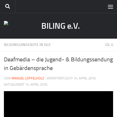
BILDUNGSANGEBOTE IN DGS
0
Deafmedia – die Jugend- & Bildungssendung
in Gebärdensprache
VON
MANUEL LÖFFELHOLZ
· VERÖFFENTLICHT
14. APRIL 2016
·
AKTUALISIERT
14. APRIL 2016