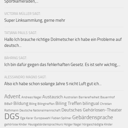
Sportkameraden,...
VICTORIA MÜLLER SAGT:
Super Linksammlung, gerne mehr
TATJANA PAULS SAGT:
Hallo Ich brauche richtige Dolmetscher ich habe ein Probleme auf
deutsch...
BÄHRING SAGT:
Ich bin dafür gegen das fehlerhaften Gesetz. Es ist sehr wichtig,...
ALESSANDRO MAGNO SAGT:
Also ich habe schon solange Jahre 5 nicht Luft gut ich...
Advent
Austausch
Andreas Nagel
Australian
Barrierefreiheit
Bauernhof
Bildung
Biling Treffen
bilingual
BiBeP
Biling
Bilingtreffen
Christian
Deutsches Gehörlosen-Theater
Rathmann
Deutsche Nationalmannschaft
DGS
Gebärdensprache
Ege Karar
Europawahl
Fabian Spillner
gehörlose Kinder
Hausgebärdensprachkurs
Holger Nagel
hörgeschädigte Kinder