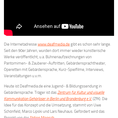
Die Internetadresse
www.deafmedia.de
gibt es schon sehr lange.
Seit den 90er Jahren, wurden dort immer wieder künstlerische
Werke veröffentlicht, u.a. Bühnenaufzeichnungen von
Pantomimen- & Zauberer-Auftritten, Gebärdensprachtheater,
Operetten mit Gebärdensprache, Kurz-Spielfilme, Interviews,
Veranstaltungen u.v.m.
Heute ist Deafmedia.de eine Jugend- & Bildungssendung in
Gebärdensprache. Träger ist das
Zentrum für Kultur und visuelle
Kommunikation Gehörloser in Berlin und Brandenburg e.V.
(ZfK). Die
Idee für das Konzept und die Umsetzung, stammt von Uwe
Schönfeld, Marco Lipski und Lars Neuhaus. Gefördert wird das
Projekt von der
Aktion Mensch
.