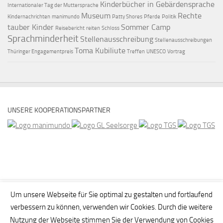
Kinderbücher in Gebärdensprache
Internationaler Tag der Muttersprache
Museum
Rechte
Kindernachrichten
manimundo
Patty Shores
Pferde
Politik
tauber Kinder
Sommer Camp
Reisebericht
reiten
Schloss
Sprachminderheit
Stellenausschreibung
Stellenausschreibungen
Toma Kubiliute
Thüringer Engagementpreis
Treffen
UNESCO
Vortrag
UNSERE KOOPERATIONSPARTNER
Um unsere Webseite für Sie optimal zu gestalten und fortlaufend
verbessern zu können, verwenden wir Cookies. Durch die weitere
Nutzung der Webseite stimmen Sie der Verwendung von Cookies