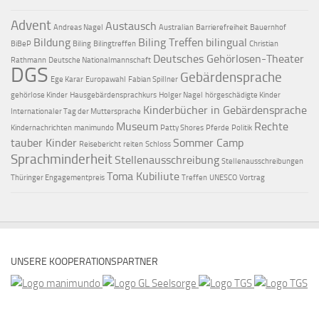
Advent
Austausch
Andreas Nagel
Australian
Barrierefreiheit
Bauernhof
Bildung
Biling Treffen
bilingual
BiBeP
Biling
Bilingtreffen
Christian
Deutsches Gehörlosen-Theater
Rathmann
Deutsche Nationalmannschaft
DGS
Gebärdensprache
Ege Karar
Europawahl
Fabian Spillner
gehörlose Kinder
Hausgebärdensprachkurs
Holger Nagel
hörgeschädigte Kinder
Kinderbücher in Gebärdensprache
Internationaler Tag der Muttersprache
Museum
Rechte
Kindernachrichten
manimundo
Patty Shores
Pferde
Politik
tauber Kinder
Sommer Camp
Reisebericht
reiten
Schloss
Sprachminderheit
Stellenausschreibung
Stellenausschreibungen
Toma Kubiliute
Thüringer Engagementpreis
Treffen
UNESCO
Vortrag
UNSERE KOOPERATIONSPARTNER