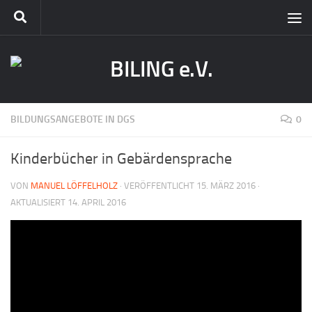
BILDUNGSANGEBOTE IN DGS
0
Kinderbücher in Gebärdensprache
VON
MANUEL LÖFFELHOLZ
· VERÖFFENTLICHT
15. MÄRZ 2016
·
AKTUALISIERT
14. APRIL 2016