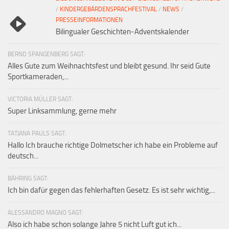
/
KINDERGEBÄRDENSPRACHFESTIVAL
/
NEWS
/
PRESSEINFORMATIONEN
Bilingualer Geschichten-Adventskalender
BERND SPANGENBERG SAGT:
Alles Gute zum Weihnachtsfest und bleibt gesund. Ihr seid Gute
Sportkameraden,...
VICTORIA MÜLLER SAGT:
Super Linksammlung, gerne mehr
TATJANA PAULS SAGT:
Hallo Ich brauche richtige Dolmetscher ich habe ein Probleme auf
deutsch...
BÄHRING SAGT:
Ich bin dafür gegen das fehlerhaften Gesetz. Es ist sehr wichtig,...
ALESSANDRO MAGNO SAGT:
Also ich habe schon solange Jahre 5 nicht Luft gut ich...