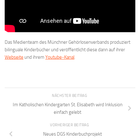
Das Medienteam des Münchner Gehörlosenverbands produziert
bilinguale Kinderbücher und veröffentlicht diese dann auf ihrer
Webseite
und ihrem
Youtube-Kanal
.
NÄCHSTER BEITRAG
Im Katholischen Kindergarten St. Elisabeth wird Inklusion
einfach gelebt
VORHERIGER BEITRAG
Neues DGS Kinderbuchprojekt