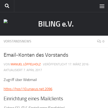
VORSTANDSNEWS
0
Email-Konten des Vorstands
VON
MANUEL LÖFFELHOLZ
· VERÖFFENTLICHT
17. MÄRZ 2016
·
AKTUALISIERT
7. APRIL 2017
Zugriff über Webmail
https://hos110.unaxus.net:2096
Einrichtung eines Mailclients