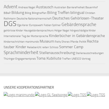
Advent
Austausch
Andreas Nagel
Australian
Barrierefreiheit
Bauernhof
Bildung
Biling Treffen
bilingual
BiBeP
Biling
Bilingtreffen
Christian
Deutsches Gehörlosen-Theater
Rathmann
Deutsche Nationalmannschaft
DGS
Gebärdensprache
Ege Karar
Europawahl
Fabian Spillner
gehörlose Kinder
Hausgebärdensprachkurs
Holger Nagel
hörgeschädigte Kinder
Kinderbücher in Gebärdensprache
Internationaler Tag der Muttersprache
Museum
Rechte
Kindernachrichten
manimundo
Patty Shores
Pferde
Politik
tauber Kinder
Sommer Camp
Reisebericht
reiten
Schloss
Sprachminderheit
Stellenausschreibung
Stellenausschreibungen
Toma Kubiliute
Thüringer Engagementpreis
Treffen
UNESCO
Vortrag
UNSERE KOOPERATIONSPARTNER