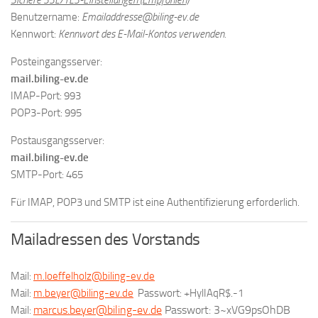
Sichere SSL/TLS-Einstellungen
(Empfohlen)
Benutzername:
Emailaddresse@biling-ev.de
Kennwort:
Kennwort des E-Mail-Kontos verwenden.
Posteingangsserver:
mail.biling-ev.de
IMAP-Port: 993
POP3-Port: 995
Postausgangsserver:
mail.biling-ev.de
SMTP-Port: 465
Für IMAP, POP3 und SMTP ist eine Authentifizierung erforderlich.
Mailadressen des Vorstands
Mail:
m.loeffelholz@biling-ev.de
Mail:
m.beyer@biling-ev.de
Passwort: +HylIAqR$.-1
marcus.beyer@biling-ev.de
Passwort: 3~xVG9psOhDB
Mail: