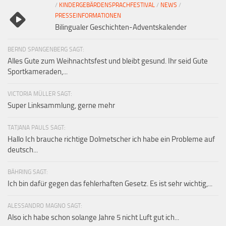
/
KINDERGEBÄRDENSPRACHFESTIVAL
/
NEWS
/
PRESSEINFORMATIONEN
Bilingualer Geschichten-Adventskalender
BERND SPANGENBERG SAGT:
Alles Gute zum Weihnachtsfest und bleibt gesund. Ihr seid Gute
Sportkameraden,...
VICTORIA MÜLLER SAGT:
Super Linksammlung, gerne mehr
TATJANA PAULS SAGT:
Hallo Ich brauche richtige Dolmetscher ich habe ein Probleme auf
deutsch...
BÄHRING SAGT:
Ich bin dafür gegen das fehlerhaften Gesetz. Es ist sehr wichtig,...
ALESSANDRO MAGNO SAGT:
Also ich habe schon solange Jahre 5 nicht Luft gut ich...