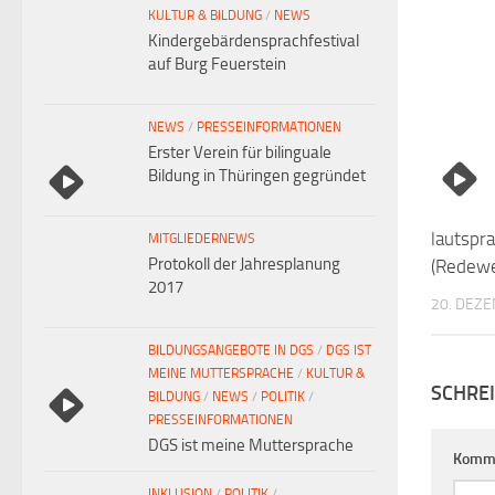
KULTUR & BILDUNG
/
NEWS
Kindergebärdensprachfestival
auf Burg Feuerstein
NEWS
/
PRESSEINFORMATIONEN
Erster Verein für bilinguale
Bildung in Thüringen gegründet
lautspr
MITGLIEDERNEWS
Protokoll der Jahresplanung
(Redewe
2017
20. DEZ
BILDUNGSANGEBOTE IN DGS
/
DGS IST
MEINE MUTTERSPRACHE
/
KULTUR &
SCHRE
BILDUNG
/
NEWS
/
POLITIK
/
PRESSEINFORMATIONEN
DGS ist meine Muttersprache
Komm
INKLUSION
/
POLITIK
/