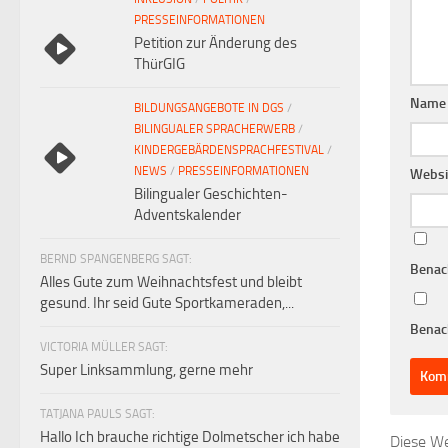
PRESSEINFORMATIONEN
Petition zur Änderung des
ThürGIG
Nam
BILDUNGSANGEBOTE IN DGS
/
BILINGUALER SPRACHERWERB
/
KINDERGEBÄRDENSPRACHFESTIVAL
/
NEWS
/
PRESSEINFORMATIONEN
Websi
Bilingualer Geschichten-
Adventskalender
BERND SPANGENBERG SAGT:
Benac
Alles Gute zum Weihnachtsfest und bleibt
gesund. Ihr seid Gute Sportkameraden,...
Benach
VICTORIA MÜLLER SAGT:
Super Linksammlung, gerne mehr
TATJANA PAULS SAGT:
Hallo Ich brauche richtige Dolmetscher ich habe
Diese We