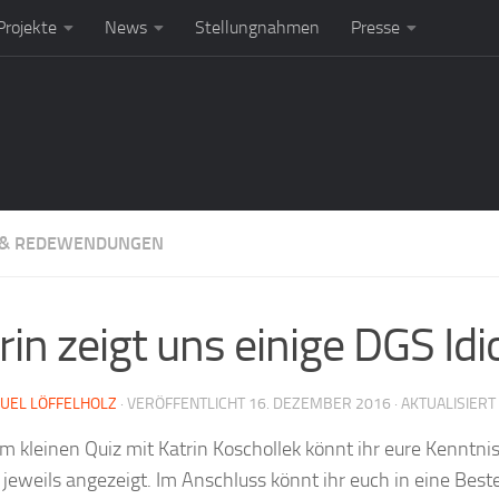
rojekte
News
Stellungnahmen
Presse
 & REDEWENDUNGEN
rin zeigt uns einige DGS 
UEL LÖFFELHOLZ
· VERÖFFENTLICHT
16. DEZEMBER 2016
· AKTUALISIERT
em kleinen Quiz mit Katrin Koschollek könnt ihr eure Kenntn
jeweils angezeigt. Im Anschluss könnt ihr euch in eine Beste