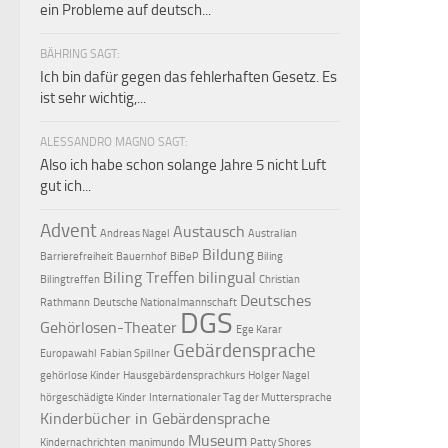
ein Probleme auf deutsch...
BÄHRING SAGT:
Ich bin dafür gegen das fehlerhaften Gesetz. Es
ist sehr wichtig,...
ALESSANDRO MAGNO SAGT:
Also ich habe schon solange Jahre 5 nicht Luft
gut ich...
Advent
Austausch
Andreas Nagel
Australian
Bildung
Barrierefreiheit
Bauernhof
BiBeP
Biling
Biling Treffen
bilingual
Bilingtreffen
Christian
Deutsches
Rathmann
Deutsche Nationalmannschaft
DGS
Gehörlosen-Theater
Ege Karar
Gebärdensprache
Europawahl
Fabian Spillner
gehörlose Kinder
Hausgebärdensprachkurs
Holger Nagel
hörgeschädigte Kinder
Internationaler Tag der Muttersprache
Kinderbücher in Gebärdensprache
Museum
Kindernachrichten
manimundo
Patty Shores