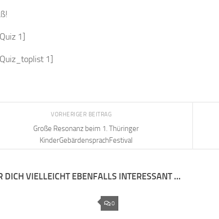
aß!
Quiz 1]
uiz_toplist 1]
VORHERIGER BEITRAG
Große Resonanz beim 1. Thüringer
KinderGebärdensprachFestival
R DICH VIELLEICHT EBENFALLS INTERESSANT …
0