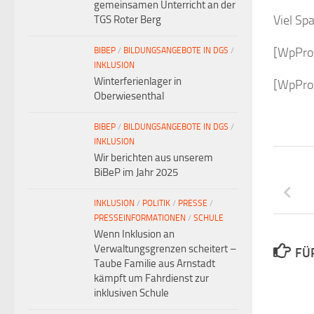
gemeinsamen Unterricht an der
Viel Sp
TGS Roter Berg
[WpPro
BIBEP
/
BILDUNGSANGEBOTE IN DGS
/
INKLUSION
Winterferienlager in
[WpProQ
Oberwiesenthal
BIBEP
/
BILDUNGSANGEBOTE IN DGS
/
INKLUSION
Wir berichten aus unserem
BiBeP im Jahr 2025
INKLUSION
/
POLITIK
/
PRESSE
/
PRESSEINFORMATIONEN
/
SCHULE
Wenn Inklusion an
Verwaltungsgrenzen scheitert –
FÜ
Taube Familie aus Arnstadt
kämpft um Fahrdienst zur
inklusiven Schule