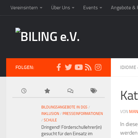
Vereinsintern
Über Uns
Events
Angebote & P
FOLGEN:
IDIOME
Kat
BILDUNGSANGEBOTE IN DGS
/
VON
MAN
INKLUSION
/
PRESSEINFORMATIONEN
/
SCHULE
In dies
Dringend! Förderschullehrer(in)
werden 
gesucht für den Einsatz im