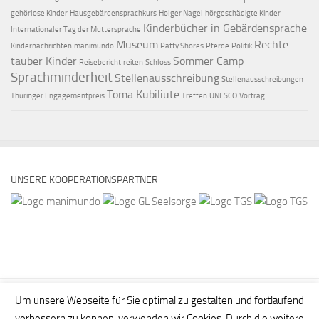
gehörlose Kinder
Hausgebärdensprachkurs
Holger Nagel
hörgeschädigte Kinder
Kinderbücher in Gebärdensprache
Internationaler Tag der Muttersprache
Museum
Rechte
Kindernachrichten
manimundo
Patty Shores
Pferde
Politik
tauber Kinder
Sommer Camp
Reisebericht
reiten
Schloss
Sprachminderheit
Stellenausschreibung
Stellenausschreibungen
Toma Kubiliute
Thüringer Engagementpreis
Treffen
UNESCO
Vortrag
UNSERE KOOPERATIONSPARTNER
Um unsere Webseite für Sie optimal zu gestalten und fortlaufend
verbessern zu können, verwenden wir Cookies. Durch die weitere