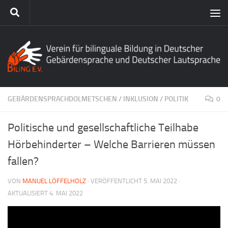
GEBÄRDENSPRACHDOLMETSCHEN
/
INKLUSION
/
POLITIK
0
Politische und gesellschaftliche Teilhabe
Hörbehinderter – Welche Barrieren müssen
fallen?
VON
MANUEL LÖFFELHOLZ
· VERÖFFENTLICHT
5. MAI 2022
·
AKTUALISIERT
4. MAI 2022