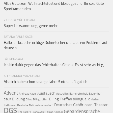
Alles Gute zum Weihnachtsfest und bleibt gesund. Ihr seid Gute
Sportkameraden,...
VICTORIA MÜLLER SAGT:
Super Linksammlung, gerne mehr
TATJANA PAULS SAGT:
Hallo Ich brauche richtige Dolmetscher ich habe ein Probleme auf
deutsch...
BÄHRING SAGT:
Ich bin dafür gegen das fehlerhaften Gesetz. Es ist sehr wichtig,...
ALESSANDRO MAGNO SAGT:
Also ich habe schon solange Jahre 5 nicht Luft gut ich...
Advent
Austausch
Andreas Nagel
Australian
Barrierefreiheit
Bauernhof
Bildung
Biling Treffen
bilingual
BiBeP
Biling
Bilingtreffen
Christian
Deutsches Gehörlosen-Theater
Rathmann
Deutsche Nationalmannschaft
DGS
Gebärdensprache
Ege Karar
Europawahl
Fabian Spillner