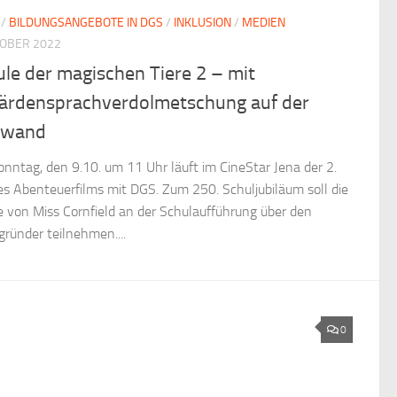
/
BILDUNGSANGEBOTE IN DGS
/
INKLUSION
/
MEDIEN
TOBER 2022
le der magischen Tiere 2 – mit
ärdensprachverdolmetschung auf der
nwand
nntag, den 9.10. um 11 Uhr läuft im CineStar Jena der 2.
des Abenteuerfilms mit DGS. Zum 250. Schuljubiläum soll die
e von Miss Cornfield an der Schulaufführung über den
gründer teilnehmen....
0