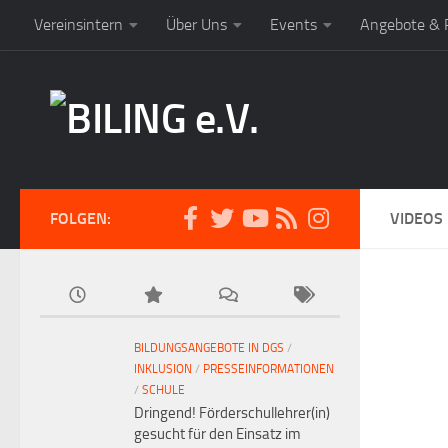
Vereinsintern
Über Uns
Events
Angebote & P
FOLGEN:
VIDEOS
BILDUNGSANGEBOTE IN DGS
/
INKLUSION
/
PRESSEINFORMATIONEN
/
SCHULE
Dringend! Förderschullehrer(in)
gesucht für den Einsatz im