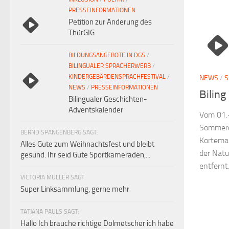
PRESSEINFORMATIONEN
Petition zur Änderung des
ThürGIG
BILDUNGSANGEBOTE IN DGS
/
BILINGUALER SPRACHERWERB
/
KINDERGEBÄRDENSPRACHFESTIVAL
/
NEWS
/
S
NEWS
/
PRESSEINFORMATIONEN
Bilin
Bilingualer Geschichten-
Adventskalender
Vom 01.-
Sommerca
BERND SPANGENBERG SAGT:
Kortemar
Alles Gute zum Weihnachtsfest und bleibt
der Natu
gesund. Ihr seid Gute Sportkameraden,...
entfernt..
VICTORIA MÜLLER SAGT:
Super Linksammlung, gerne mehr
TATJANA PAULS SAGT:
Hallo Ich brauche richtige Dolmetscher ich habe