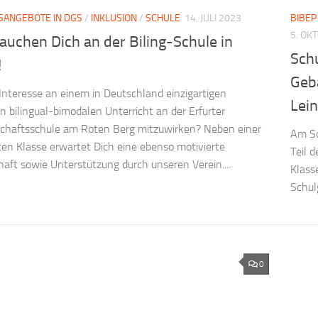
SANGEBOTE IN DGS
/
INKLUSION
/
SCHULE
14. JULI 2023
BIBEP
5. OK
auchen Dich an der Biling-Schule in
Schu
!
Geb
Interesse an einem in Deutschland einzigartigen
Lei
en bilingual-bimodalen Unterricht an der Erfurter
chaftsschule am Roten Berg mitzuwirken? Neben einer
Am So
ten Klasse erwartet Dich eine ebenso motivierte
Teil 
haft sowie Unterstützung durch unseren Verein....
Klass
Schul
0