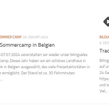
OMMER CAMP
26. JANUAR 2024
BILDU
8. DE
g Sommercamp in Belgien
Tra
07.07.2024 veranstalten wir wieder unser bilinguales
Bilin
mp. Dieses Jahr haben wir ein schönes Landhaus in
auf u
k in Belgien ausgewählt, das viele Freizeitaktivitäten in
24 Ge
r ermöglicht. Der Stand ist ca. 30 Fahrminuten
https
..
und s
Viel...