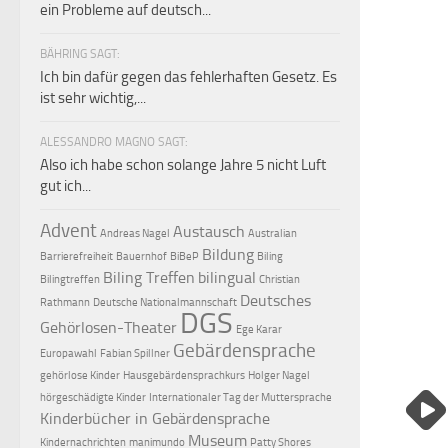
ein Probleme auf deutsch...
BÄHRING SAGT:
Ich bin dafür gegen das fehlerhaften Gesetz. Es
ist sehr wichtig,...
ALESSANDRO MAGNO SAGT:
Also ich habe schon solange Jahre 5 nicht Luft
gut ich...
Advent
Austausch
Andreas Nagel
Australian
Bildung
Barrierefreiheit
Bauernhof
BiBeP
Biling
Biling Treffen
bilingual
Bilingtreffen
Christian
Deutsches
Rathmann
Deutsche Nationalmannschaft
DGS
Gehörlosen-Theater
Ege Karar
Gebärdensprache
Europawahl
Fabian Spillner
gehörlose Kinder
Hausgebärdensprachkurs
Holger Nagel
hörgeschädigte Kinder
Internationaler Tag der Muttersprache
Kinderbücher in Gebärdensprache
Museum
Kindernachrichten
manimundo
Patty Shores