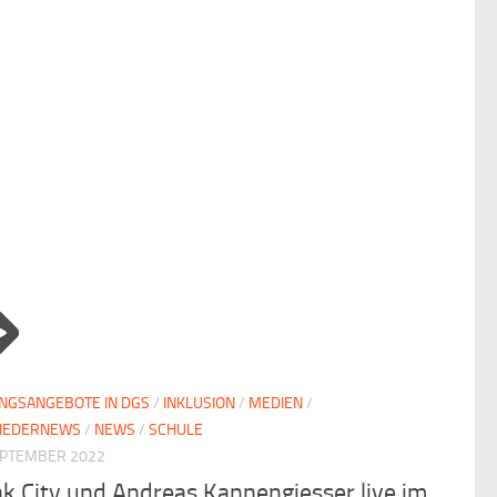
NGSANGEBOTE IN DGS
/
INKLUSION
/
MEDIEN
/
LIEDERNEWS
/
NEWS
/
SCHULE
EPTEMBER 2022
k City und Andreas Kannengiesser live im