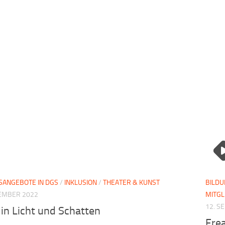
SANGEBOTE IN DGS
/
INKLUSION
/
THEATER & KUNST
BILDU
TEMBER 2022
MITG
12. S
 in Licht und Schatten
Frea