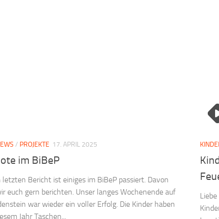
NEWS
/
PROJEKTE
17. APRIL 2025
KIND
ote im BiBeP
Kin
Feu
 letzten Bericht ist einiges im BiBeP passiert. Davon
ir euch gern berichten. Unser langes Wochenende auf
Liebe
enstein war wieder ein voller Erfolg. Die Kinder haben
Kinde
iesem Jahr Taschen...