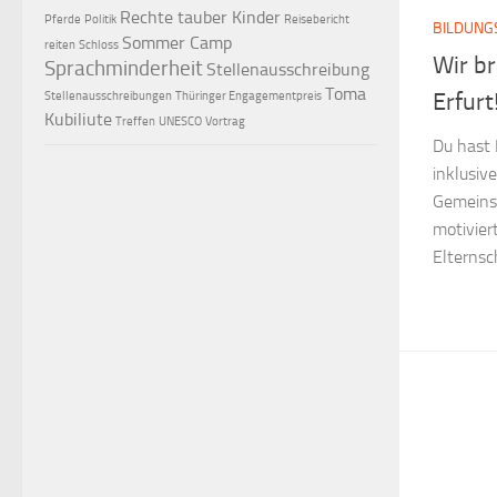
Rechte tauber Kinder
Pferde
Politik
Reisebericht
BILDUNG
Sommer Camp
reiten
Schloss
Wir br
Sprachminderheit
Stellenausschreibung
Toma
Erfurt
Stellenausschreibungen
Thüringer Engagementpreis
Kubiliute
Treffen
UNESCO
Vortrag
Du hast 
inklusiv
Gemeins
motivier
Elternsc