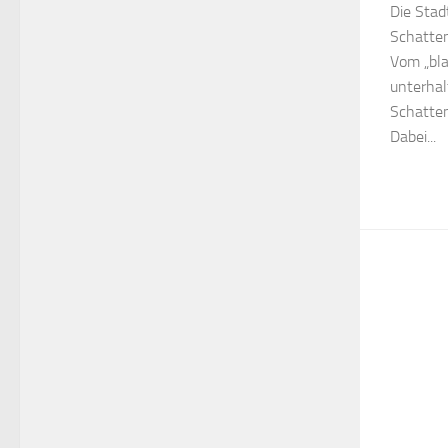
Die Sta
Schatten
Vom „bla
unterhal
Schatten
Dabei...