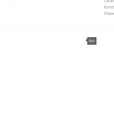
Locat
Künst
Poesi
0