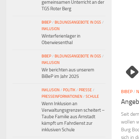
gemeinsamen Unterricht an der
TGS Roter Berg
BIBEP
/
BILDUNGSANGEBOTE IN DGS
/
INKLUSION
Winterferienlager in
Oberwiesenthal
BIBEP
/
BILDUNGSANGEBOTE IN DGS
/
INKLUSION
Wir berichten aus unserem
BiBeP im Jahr 2025
INKLUSION
/
POLITIK
/
PRESSE
/
BIBEP
/
PRESSEINFORMATIONEN
/
SCHULE
Angeb
Wenn Inklusion an
Verwaltungsgrenzen scheitert –
Seit dem
Taube Familie aus Arnstadt
wollen w
kämpft um Fahrdienst zur
Burg Bod
inklusiven Schule
sich in d