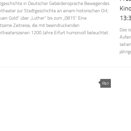
dtgeschichte in Deutscher Gebärdensprache Bewegendes
Kin
theater zur Stadtgeschichte an einem historischen Ort.
13:
uen Gold“ über „Luther“ bis zum „0815“ Eine
tsame Zeitreise, die mit beeindruckenden
Das i
theaterszenen 1200 Jahre Erfurt humorvoll beleuchtet.
Aufei
sehen
jähri
0