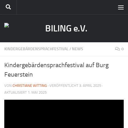
KINDERGEBÄRDENSPRACHFESTIVAL
/
NEWS
0
Kindergebärdensprachfestival auf Burg
Feuerstein
VON
CHRISTIANE WITTING
· VERÖFFENTLICHT
3. APRIL 2025
·
AKTUALISIERT
1. MAI 2025