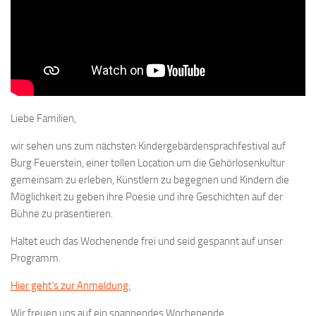
Liebe Familien,
wir sehen uns zum nächsten Kindergebärdensprachfestival auf
Burg Feuerstein, einer tollen Location um die Gehörlosenkultur
gemeinsam zu erleben, Künstlern zu begegnen und Kindern die
Möglichkeit zu geben ihre Poesie und ihre Geschichten auf der
Bühne zu präsentieren.
Haltet euch das Wochenende frei und seid gespannt auf unser
Programm.
Hier geht’s zur Anmeldung:
Wir freuen uns auf ein spannendes Wochenende.