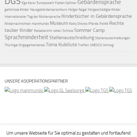
DGS
Gebärdensprache
Ege Karar
Europawahl
Fabian Spillner
gehörlose Kinder
Hausgebärdensprachkurs
Holger Nagel
hörgeschädigte Kinder
Kinderbücher in Gebärdensprache
Internationaler Tag der Muttersprache
Museum
Rechte
Kindernachrichten
manimundo
Patty Shores
Pferde
Politik
tauber Kinder
Sommer Camp
Reisebericht
reiten
Schloss
Sprachminderheit
Stellenausschreibung
Stellenausschreibungen
Toma Kubiliute
Thüringer Engagementpreis
Treffen
UNESCO
Vortrag
UNSERE KOOPERATIONSPARTNER
Um unsere Webseite für Sie optimal zu gestalten und fortlaufend