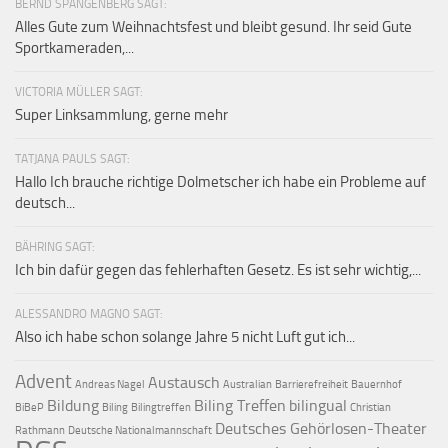
BERND SPANGENBERG SAGT:
Alles Gute zum Weihnachtsfest und bleibt gesund. Ihr seid Gute
Sportkameraden,...
VICTORIA MÜLLER SAGT:
Super Linksammlung, gerne mehr
TATJANA PAULS SAGT:
Hallo Ich brauche richtige Dolmetscher ich habe ein Probleme auf
deutsch...
BÄHRING SAGT:
Ich bin dafür gegen das fehlerhaften Gesetz. Es ist sehr wichtig,...
ALESSANDRO MAGNO SAGT:
Also ich habe schon solange Jahre 5 nicht Luft gut ich...
Advent
Austausch
Andreas Nagel
Australian
Barrierefreiheit
Bauernhof
Bildung
Biling Treffen
bilingual
BiBeP
Biling
Bilingtreffen
Christian
Deutsches Gehörlosen-Theater
Rathmann
Deutsche Nationalmannschaft