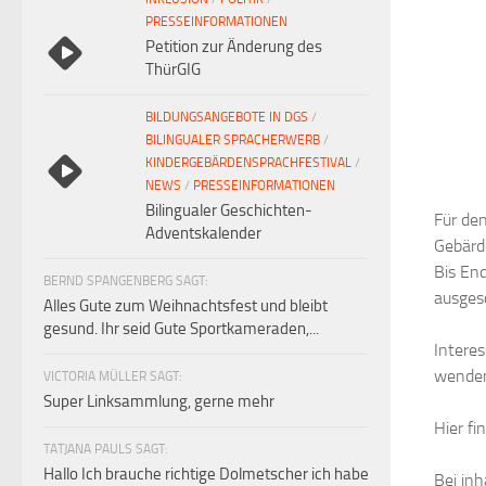
PRESSEINFORMATIONEN
Petition zur Änderung des
ThürGIG
BILDUNGSANGEBOTE IN DGS
/
BILINGUALER SPRACHERWERB
/
KINDERGEBÄRDENSPRACHFESTIVAL
/
NEWS
/
PRESSEINFORMATIONEN
Bilingualer Geschichten-
Für den
Adventskalender
Gebärd
Bis En
BERND SPANGENBERG SAGT:
ausges
Alles Gute zum Weihnachtsfest und bleibt
gesund. Ihr seid Gute Sportkameraden,...
Intere
wende
VICTORIA MÜLLER SAGT:
Super Linksammlung, gerne mehr
Hier fi
TATJANA PAULS SAGT:
Hallo Ich brauche richtige Dolmetscher ich habe
Bei inh