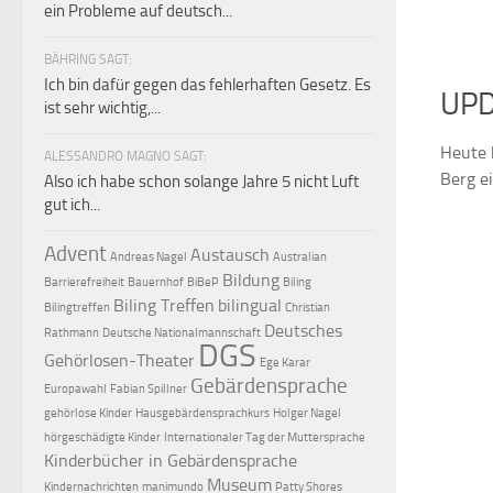
ein Probleme auf deutsch...
BÄHRING SAGT:
Ich bin dafür gegen das fehlerhaften Gesetz. Es
UPD
ist sehr wichtig,...
Heute 
ALESSANDRO MAGNO SAGT:
Berg e
Also ich habe schon solange Jahre 5 nicht Luft
gut ich...
Advent
Austausch
Andreas Nagel
Australian
Bildung
Barrierefreiheit
Bauernhof
BiBeP
Biling
Biling Treffen
bilingual
Bilingtreffen
Christian
Deutsches
Rathmann
Deutsche Nationalmannschaft
DGS
Gehörlosen-Theater
Ege Karar
Gebärdensprache
Europawahl
Fabian Spillner
gehörlose Kinder
Hausgebärdensprachkurs
Holger Nagel
hörgeschädigte Kinder
Internationaler Tag der Muttersprache
Kinderbücher in Gebärdensprache
Museum
Kindernachrichten
manimundo
Patty Shores