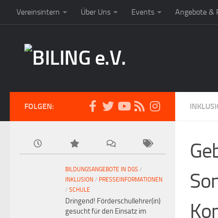
Vereinsintern
Über Uns
Events
Angebote & P
FOLGEN:
INKLUS
Geb
BILDUNGSANGEBOTE IN DGS
/
Son
INKLUSION
/
PRESSEINFORMATIONEN
/
SCHULE
Dringend! Förderschullehrer(in)
Kom
gesucht für den Einsatz im