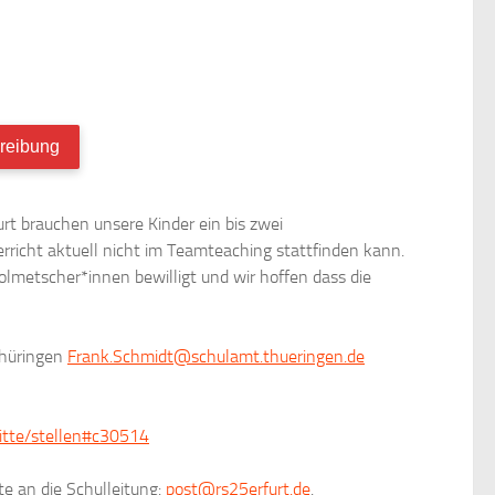
hreibung
urt brauchen unsere Kinder ein bis zwei
icht aktuell nicht im Teamteaching stattfinden kann.
metscher*innen bewilligt und wir hoffen dass die
thüringen
Frank.Schmidt
@
schulamt.thueringen.de
itte/stellen#c30514
te an die Schulleitung:
post@rs25erfurt.de
.