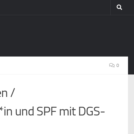
0
n /
*in und SPF mit DGS-