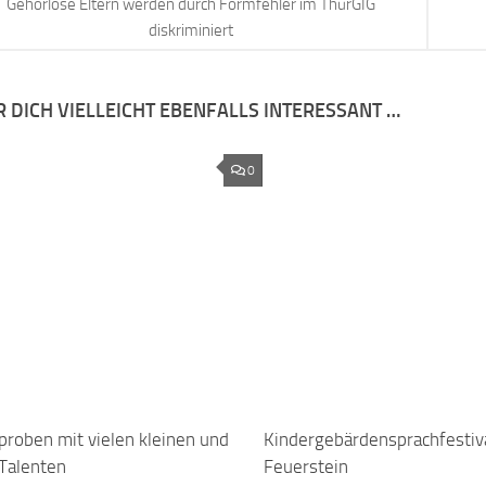
Gehörlose Eltern werden durch Formfehler im ThürGIG
diskriminiert
R DICH VIELLEICHT EBENFALLS INTERESSANT …
0
proben mit vielen kleinen und
Kindergebärdensprachfestiva
Talenten
Feuerstein