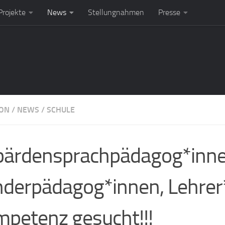
rojekte
News
Stellungnahmen
Presse
ION
/
NEWS
/
SCHULE
ärdensprachpädagog*inne
derpädagog*innen, Lehrer
petenz gesucht!!!