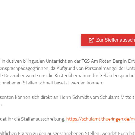
Zur Stellenaussc
 inklusiven bilingualen Unterricht an der TGS Am Roten Berg in Erf
ensprachpädagog*innen, da Aufgrund von Personalmangel der Unterr
de Dezember wurde uns die Kostenübernahme für Gebärdensprachdol
chriebenen Stellen schnell besetzt werden können.
ssenten können sich direkt an Herrn Schmidt vom Schulamt Mittel
n.
ndet ihr die Stellenausschreibung:
https://schulamt.thueringen.de/m
altlichen Fragen zu den ausgeschriebenen Stellen, wendet Euch bit