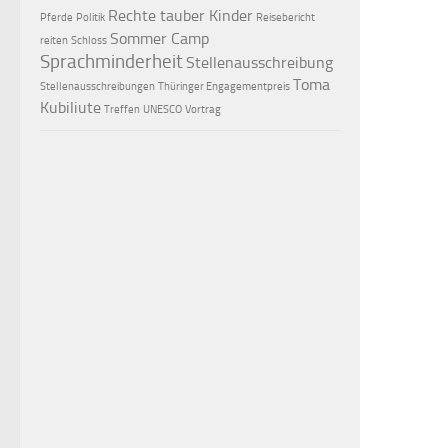
Rechte tauber Kinder
Pferde
Politik
Reisebericht
Sommer Camp
reiten
Schloss
Sprachminderheit
Stellenausschreibung
Toma
Stellenausschreibungen
Thüringer Engagementpreis
Kubiliute
Treffen
UNESCO
Vortrag