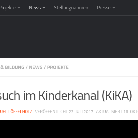
rojekte
News
Stellungnahmen
Presse
 & BILDUNG
/
NEWS
/
PROJEKTE
uch im Kinderkanal (KiKA)
UEL LÖFFELHOLZ
· VERÖFFENTLICHT
23. JULI 2017
· AKTUALISIERT
16. OK