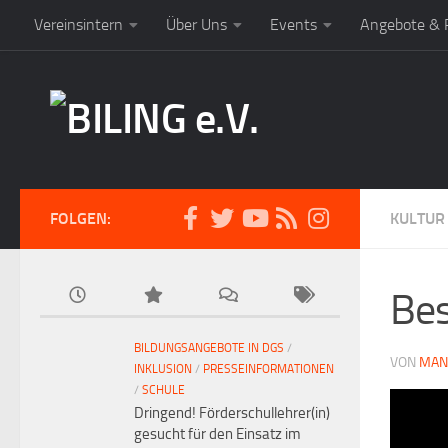
Vereinsintern
Über Uns
Events
Angebote & P
FOLGEN:
KULTUR
Bes
BILDUNGSANGEBOTE IN DGS
/
VON
MAN
INKLUSION
/
PRESSEINFORMATIONEN
/
SCHULE
Dringend! Förderschullehrer(in)
gesucht für den Einsatz im