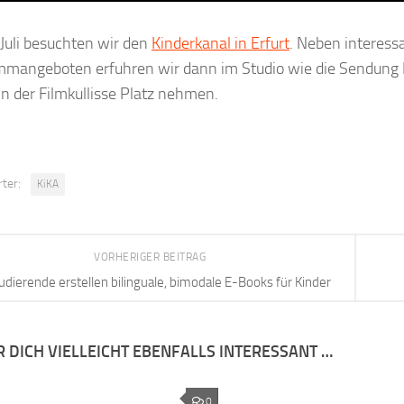
Juli besuchten wir den
Kinderkanal in Erfurt
. Neben interess
mangeboten erfuhren wir dann im Studio wie die Sendung B
in der Filmkullisse Platz nehmen.
ter:
KiKA
VORHERIGER BEITRAG
udierende erstellen bi­lin­gua­le, bi­mo­da­le E-​Books für Kinder
R DICH VIELLEICHT EBENFALLS INTERESSANT …
0