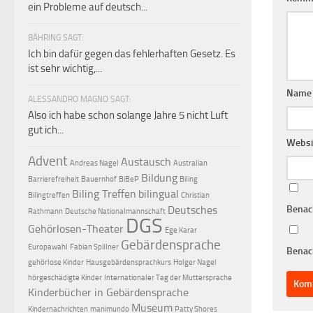
ein Probleme auf deutsch...
BÄHRING SAGT:
Ich bin dafür gegen das fehlerhaften Gesetz. Es
ist sehr wichtig,...
Nam
ALESSANDRO MAGNO SAGT:
Also ich habe schon solange Jahre 5 nicht Luft
gut ich...
Websi
Advent
Austausch
Andreas Nagel
Australian
Bildung
Barrierefreiheit
Bauernhof
BiBeP
Biling
Biling Treffen
bilingual
Bilingtreffen
Christian
Benac
Deutsches
Rathmann
Deutsche Nationalmannschaft
DGS
Gehörlosen-Theater
Ege Karar
Gebärdensprache
Europawahl
Fabian Spillner
Benach
gehörlose Kinder
Hausgebärdensprachkurs
Holger Nagel
hörgeschädigte Kinder
Internationaler Tag der Muttersprache
Kinderbücher in Gebärdensprache
Museum
Kindernachrichten
manimundo
Patty Shores