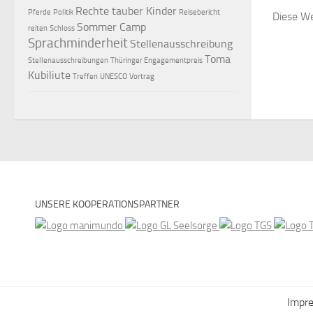
Rechte tauber Kinder
Pferde
Politik
Reisebericht
Diese We
Sommer Camp
reiten
Schloss
Sprachminderheit
Stellenausschreibung
Toma
Stellenausschreibungen
Thüringer Engagementpreis
Kubiliute
Treffen
UNESCO
Vortrag
UNSERE KOOPERATIONSPARTNER
Impr