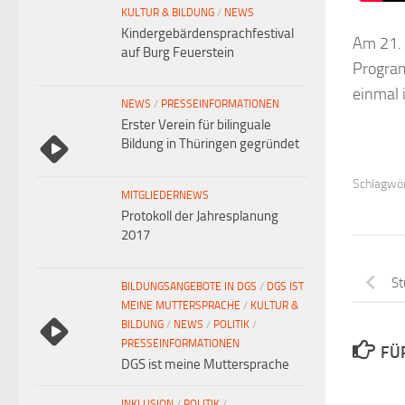
KULTUR & BILDUNG
/
NEWS
Kindergebärdensprachfestival
Am 21. 
auf Burg Feuerstein
Program
einmal 
NEWS
/
PRESSEINFORMATIONEN
Erster Verein für bilinguale
Bildung in Thüringen gegründet
Schlagwör
MITGLIEDERNEWS
Protokoll der Jahresplanung
2017
St
BILDUNGSANGEBOTE IN DGS
/
DGS IST
MEINE MUTTERSPRACHE
/
KULTUR &
BILDUNG
/
NEWS
/
POLITIK
/
PRESSEINFORMATIONEN
FÜ
DGS ist meine Muttersprache
INKLUSION
/
POLITIK
/