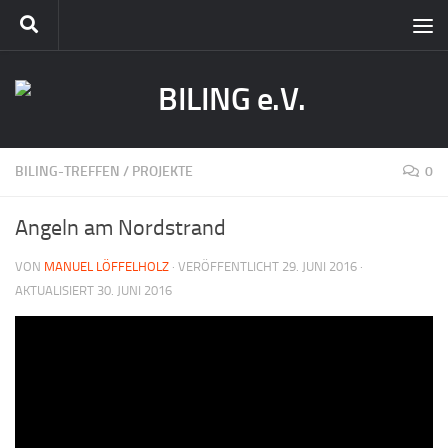
BILING-TREFFEN
/
PROJEKTE
0
Angeln am Nordstrand
VON
MANUEL LÖFFELHOLZ
· VERÖFFENTLICHT
29. JUNI 2016
·
AKTUALISIERT
30. JUNI 2016