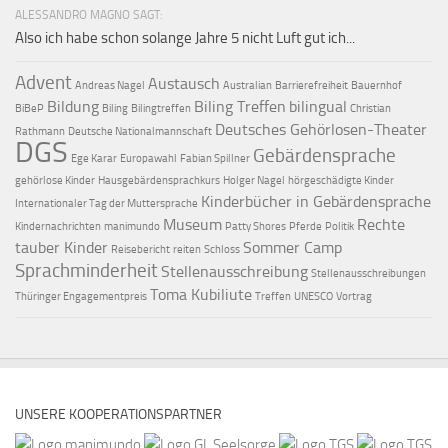
ALESSANDRO MAGNO SAGT:
Also ich habe schon solange Jahre 5 nicht Luft gut ich...
Advent
Austausch
Andreas Nagel
Australian
Barrierefreiheit
Bauernhof
Bildung
Biling Treffen
bilingual
BiBeP
Biling
Bilingtreffen
Christian
Deutsches Gehörlosen-Theater
Rathmann
Deutsche Nationalmannschaft
DGS
Gebärdensprache
Ege Karar
Europawahl
Fabian Spillner
gehörlose Kinder
Hausgebärdensprachkurs
Holger Nagel
hörgeschädigte Kinder
Kinderbücher in Gebärdensprache
Internationaler Tag der Muttersprache
Museum
Rechte
Kindernachrichten
manimundo
Patty Shores
Pferde
Politik
tauber Kinder
Sommer Camp
Reisebericht
reiten
Schloss
Sprachminderheit
Stellenausschreibung
Stellenausschreibungen
Toma Kubiliute
Thüringer Engagementpreis
Treffen
UNESCO
Vortrag
UNSERE KOOPERATIONSPARTNER