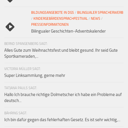
BILDUNGSANGEBOTE IN DGS
/
BILINGUALER SPRACHERWERB
/
KINDERGEBÄRDENSPRACHFESTIVAL
/
NEWS
/
PRESSEINFORMATIONEN
Bilingualer Geschichten-Adventskalender
BERND SPANGENBERG SAGT:
Alles Gute zum Weihnachtsfest und bleibt gesund. Ihr seid Gute
Sportkameraden,...
VICTORIA MÜLLER SAGT:
Super Linksammlung, gerne mehr
TATJANA PAULS SAGT:
Hallo Ich brauche richtige Dolmetscher ich habe ein Probleme auf
deutsch...
BÄHRING SAGT:
Ich bin dafür gegen das fehlerhaften Gesetz. Es ist sehr wichtig,...